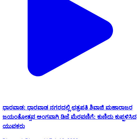
ಧಾರವಾಡ: ಧಾರವಾಡ ನಗರದಲ್ಲಿ ಛತ್ರಪತಿ ಶಿವಾಜಿ ಮಹಾರಾಜರ
ಜಯಂತೋತ್ಸವ ಅಂಗವಾಗಿ ಡಿಜೆ ಮೆರವಣಿಗೆ: ಕುಣಿದು ಕುಪ್ಪಳಿಸಿದ
ಯುವಕರು