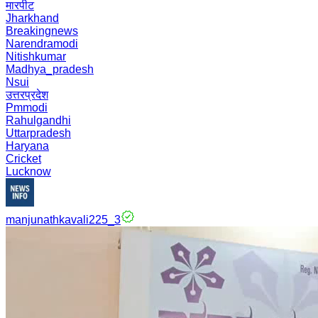
मारपीट
Jharkhand
Breakingnews
Narendramodi
Nitishkumar
Madhya_pradesh
Nsui
उत्तरप्रदेश
Pmmodi
Rahulgandhi
Uttarpradesh
Haryana
Cricket
Lucknow
manjunathkavali225_3