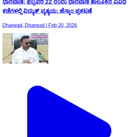
ಧಾರವಾಡ: ಫೆಬ್ರವರಿ 22 ರಂದು ಧಾರವಾಡ ತಾಲೂಕಿನ ವಿವಿಧ
ಕಡೆಗಳಲ್ಲಿ ವಿದ್ಯುತ್ ವ್ಯತ್ಯಯ: ಹೆಸ್ಕಾಂ ಪ್ರಕಟಣೆ
Dharwad, Dharwad | Feb 20, 2026