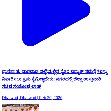
ಧಾರವಾಡ: ಧಾರವಾಡ ಜಿಲ್ಲೆಯಲ್ಲಿನ ರೈತರ ವಿದ್ಯುತ್ ಸಮಸ್ಯೆಗಳನ್ನು
ನಿವಾರಿಸಲು ಕ್ರಮ ಕೈಗೊಳ್ಳಬೇಕು: ನಗರದಲ್ಲಿ ಜಿಲ್ಲಾ ಉಸ್ತುವಾರಿ
ಸಚಿವ ಸಂತೋಷ ಲಾಡ್
Dharwad, Dharwad | Feb 20, 2026