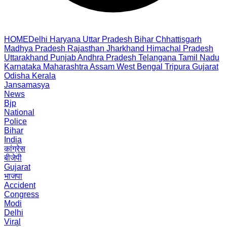
HOME
Delhi
Haryana
Uttar Pradesh
Bihar
Chhattisgarh
Madhya Pradesh
Rajasthan
Jharkhand
Himachal Pradesh
Uttarakhand
Punjab
Andhra Pradesh
Telangana
Tamil Nadu
Karnataka
Maharashtra
Assam
West Bengal
Tripura
Gujarat
Odisha
Kerala
Jansamasya
News
Bjp
National
Police
Bihar
India
कांग्रेस
बीजेपी
Gujarat
भाजपा
Accident
Congress
Modi
Delhi
Viral