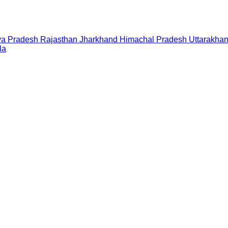
a Pradesh
Rajasthan
Jharkhand
Himachal Pradesh
Uttarakha
la