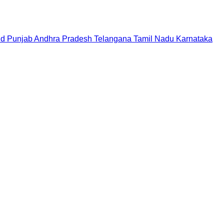
nd
Punjab
Andhra Pradesh
Telangana
Tamil Nadu
Karnataka