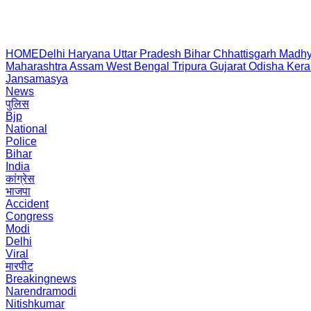
HOME
Delhi
Haryana
Uttar Pradesh
Bihar
Chhattisgarh
Madhy
Maharashtra
Assam
West Bengal
Tripura
Gujarat
Odisha
Kera
Jansamasya
News
पुलिस
Bjp
National
Police
Bihar
India
कांग्रेस
भाजपा
Accident
Congress
Modi
Delhi
Viral
मारपीट
Breakingnews
Narendramodi
Nitishkumar