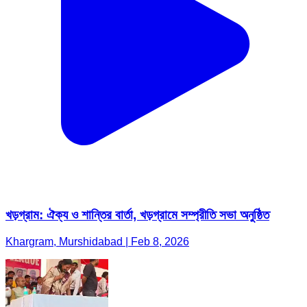
খড়গ্রাম: ঐক্য ও শান্তির বার্তা, খড়গ্রামে সম্প্রীতি সভা অনুষ্ঠিত
Khargram, Murshidabad | Feb 8, 2026