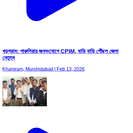
খড়গ্রাম: পারুলিয়ায় জনসংযোগে CPIM, বাড়ি বাড়ি পৌঁছল জেলা
নেতৃত্ব
Khargram, Murshidabad | Feb 13, 2026