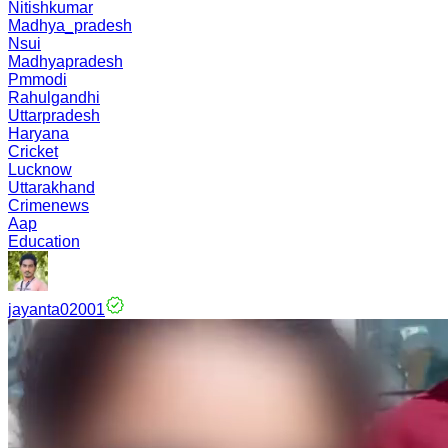
Nitishkumar
Madhya_pradesh
Nsui
Madhyapradesh
Pmmodi
Rahulgandhi
Uttarpradesh
Haryana
Cricket
Lucknow
Uttarakhand
Crimenews
Aap
Education
jayanta02001