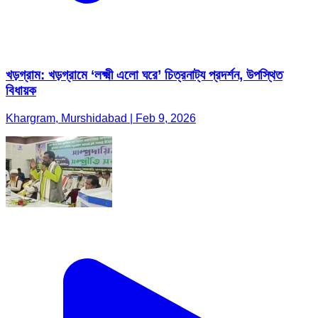
খড়গ্রাম: খড়গ্রামে ‘লক্ষ্মী এলো ঘরে’ চিত্রনাট্য প্রদর্শন, উপস্থিত
বিধায়ক
Khargram, Murshidabad | Feb 9, 2026