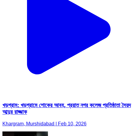
খড়গ্রাম: খড়গ্রামে শোকের আবহ, প্রয়াত নগর কলেজ প্রতিষ্ঠাতা সৈয়দ
আব্দুর রাজ্জাক
Khargram, Murshidabad | Feb 10, 2026