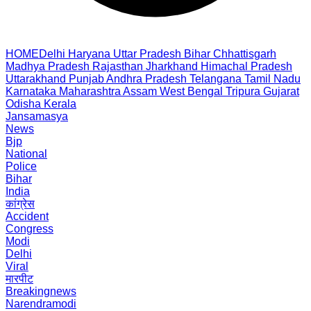
HOME
Delhi
Haryana
Uttar Pradesh
Bihar
Chhattisgarh
Madhya Pradesh
Rajasthan
Jharkhand
Himachal Pradesh
Uttarakhand
Punjab
Andhra Pradesh
Telangana
Tamil Nadu
Karnataka
Maharashtra
Assam
West Bengal
Tripura
Gujarat
Odisha
Kerala
Jansamasya
News
Bjp
National
Police
Bihar
India
कांग्रेस
Accident
Congress
Modi
Delhi
Viral
मारपीट
Breakingnews
Narendramodi