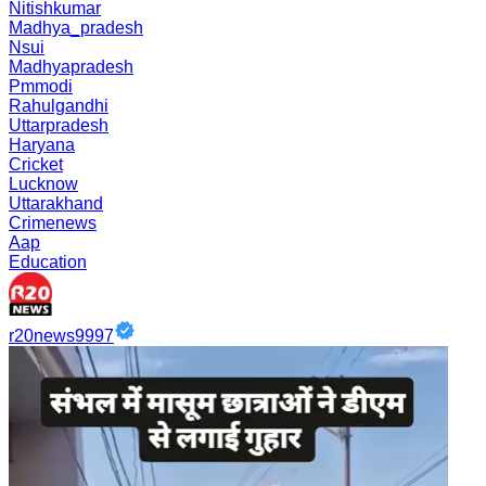
Nitishkumar
Madhya_pradesh
Nsui
Madhyapradesh
Pmmodi
Rahulgandhi
Uttarpradesh
Haryana
Cricket
Lucknow
Uttarakhand
Crimenews
Aap
Education
r20news9997