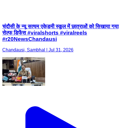
चंदौसी के न्यू सत्यम एकेडमी स्कूल में छात्राओं को सिखाया गया
सेल्फ डिफेंस #viralshorts #viralreels
#r20NewsChandausi
Chandausi, Sambhal | Jul 31, 2026