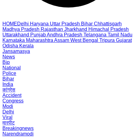
HOME
Delhi
Haryana
Uttar Pradesh
Bihar
Chhattisgarh
Madhya Pradesh
Rajasthan
Jharkhand
Himachal Pradesh
Uttarakhand
Punjab
Andhra Pradesh
Telangana
Tamil Nadu
Karnataka
Maharashtra
Assam
West Bengal
Tripura
Gujarat
Odisha
Kerala
Jansamasya
News
Bjp
National
Police
Bihar
India
कांग्रेस
Accident
Congress
Modi
Delhi
Viral
मारपीट
Breakingnews
Narendramodi