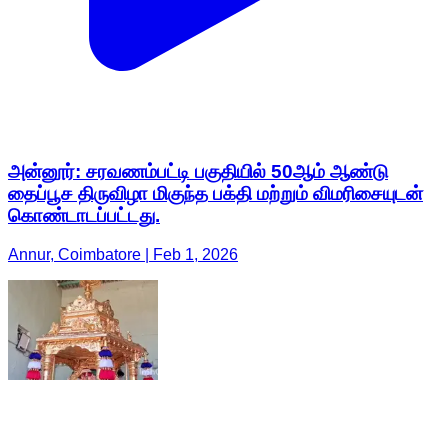
அன்னூர்: சரவணம்பட்டி பகுதியில் 50ஆம் ஆண்டு
தைப்பூச திருவிழா மிகுந்த பக்தி மற்றும் விமரிசையுடன்
கொண்டாடப்பட்டது.
Annur, Coimbatore | Feb 1, 2026