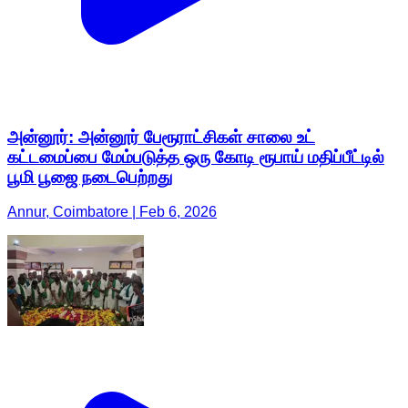
அன்னூர்: அன்னூர் பேரூராட்சிகள் சாலை உட்
கட்டமைப்பை மேம்படுத்த ஒரு கோடி ரூபாய் மதிப்பீட்டில்
பூமி பூஜை நடைபெற்றது
Annur, Coimbatore | Feb 6, 2026