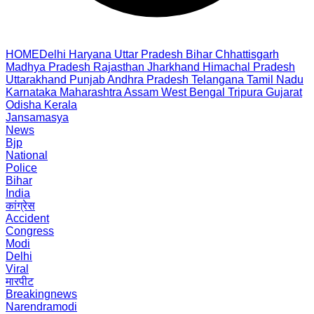
HOME
Delhi
Haryana
Uttar Pradesh
Bihar
Chhattisgarh
Madhya Pradesh
Rajasthan
Jharkhand
Himachal Pradesh
Uttarakhand
Punjab
Andhra Pradesh
Telangana
Tamil Nadu
Karnataka
Maharashtra
Assam
West Bengal
Tripura
Gujarat
Odisha
Kerala
Jansamasya
News
Bjp
National
Police
Bihar
India
कांग्रेस
Accident
Congress
Modi
Delhi
Viral
मारपीट
Breakingnews
Narendramodi