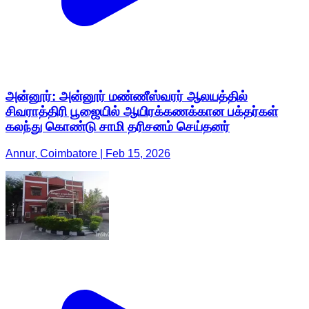
அன்னூர்: அன்னூர் மண்ணீஸ்வரர் ஆலயத்தில்
சிவராத்திரி பூஜையில் ஆயிரக்கணக்கான பக்தர்கள்
கலந்து கொண்டு சாமி தரிசனம் செய்தனர்
Annur, Coimbatore | Feb 15, 2026