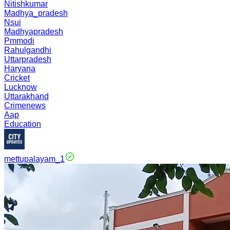
Nitishkumar
Madhya_pradesh
Nsui
Madhyapradesh
Pmmodi
Rahulgandhi
Uttarpradesh
Haryana
Cricket
Lucknow
Uttarakhand
Crimenews
Aap
Education
mettupalayam_1