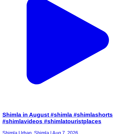
Shimla in August #shimla #shimlashorts
#shimlavideos #shimlatouristplaces
Shimla Urban, Shimla | Aug 7, 2026