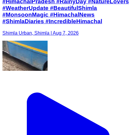
#HimachalPradesh #RainyDay #NatureLovers
#WeatherUpdate #BeautifulShimla
#MonsoonMagic #HimachalNews
#ShimlaDiaries #IncredibleHimachal
Shimla Urban, Shimla | Aug 7, 2026