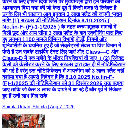
करने के लिए ज्ञापन दिया जिस पर मुख्यमंत्री द्वारा इन परिवारों को
आश्वासन दिया गया की जो केस पूर्व में किसी वजह से रिजेक्ट है
उनके लिए भी सालाना आय इनकम 3 लाख फ्लैट की जाएगी *मुख्य
मांगे* (1) सरकार की नोटिफिकेशन दिनांक 8.10.2025 (
No.fin-F- (F)-1-1/2025 ) के तहत करुणामूलक मामलों में
मिली छूट ओर आय सीमा 3 लाख फ्लैट के बाद स्क्रीनिंग पास किए
हुए लगभग 1100 मामले विभिन्न विभागों,बोर्डों, निगमों ओर
यूनिवर्सिटी के चयनित हुए हैं जो सेक्रेट्ररी लेवल या वित्त विभाग में
फंसे हैं उन सबके टाइपिंग टेस्ट लिए जाएं और Class—C ओर
Class-D में एक महीने के भीतर नियुक्तियां दी जाए । (2) रिजेक्ट
केसों को कंसीडर करने के लिए सरकार द्वारा हाल ही में नोटिफिकेशन
की गई है परंतु इस नोटिफिकेशन में आयसीमा को 3 लाख फ्लैट नहीं
दर्शाया गया है आपसे निवेदन है कि 8.10.2025 No.fin-F-
(F)-1/2025 की नोटिफिकेशन को 31 दिसंबर 2026 तक बढ़ाया
जाए ताकि जो केस 3 लाख के दायरे में आ रहे हैं और पूर्व में रिजेक्ट
हुए हैं उन्हें लाभ मिल सके
Shimla Urban, Shimla | Aug 7, 2026