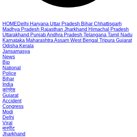
HOME
Delhi
Haryana
Uttar Pradesh
Bihar
Chhattisgarh
Madhya Pradesh
Rajasthan
Jharkhand
Himachal Pradesh
Uttarakhand
Punjab
Andhra Pradesh
Telangana
Tamil Nadu
Karnataka
Maharashtra
Assam
West Bengal
Tripura
Gujarat
Odisha
Kerala
Jansamasya
News
Bjp
National
Police
Bihar
India
कांग्रेस
Gujarat
Accident
Congress
Modi
Delhi
Viral
मारपीट
Jharkhand