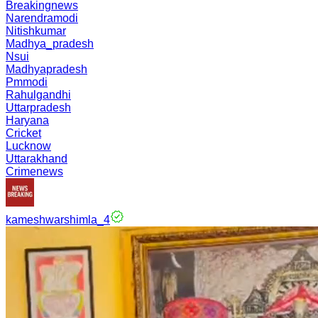
Breakingnews
Narendramodi
Nitishkumar
Madhya_pradesh
Nsui
Madhyapradesh
Pmmodi
Rahulgandhi
Uttarpradesh
Haryana
Cricket
Lucknow
Uttarakhand
Crimenews
kameshwarshimla_4