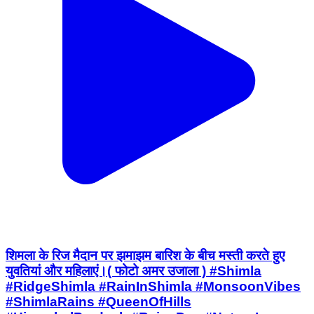
शिमला के रिज मैदान पर झमाझम बारिश के बीच मस्ती करते हुए
युवतियां और महिलाएं।( फोटो अमर उजाला ) #Shimla
#RidgeShimla #RainInShimla #MonsoonVibes
#ShimlaRains #QueenOfHills