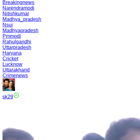
Breakingnews
Narendramodi
Nitishkumar
Madhya_pradesh
Nsui
Madhyapradesh
Pmmodi
Rahulgandhi
Uttarpradesh
Haryana
Cricket
Lucknow
Uttarakhand
Crimenews
sk29