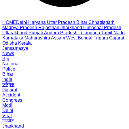
HOME
Delhi
Haryana
Uttar Pradesh
Bihar
Chhattisgarh
Madhya Pradesh
Rajasthan
Jharkhand
Himachal Pradesh
Uttarakhand
Punjab
Andhra Pradesh
Telangana
Tamil Nadu
Karnataka
Maharashtra
Assam
West Bengal
Tripura
Gujarat
Odisha
Kerala
Jansamasya
News
Bjp
National
Police
Bihar
India
कांग्रेस
Gujarat
Accident
Congress
Modi
Delhi
Viral
मारपीट
Jharkhand