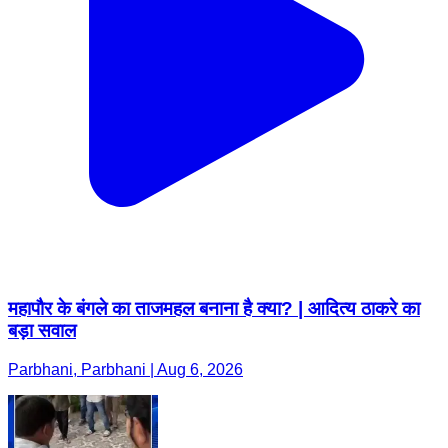
महापौर के बंगले का ताजमहल बनाना है क्या? | आदित्य ठाकरे का
बड़ा सवाल
Parbhani, Parbhani | Aug 6, 2026