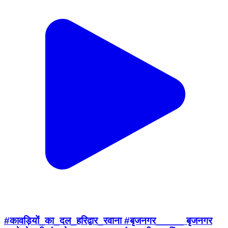
#कावड़ियों_का_दल_हरिद्वार_रवाना #बृजनगर_____ बृजनगर