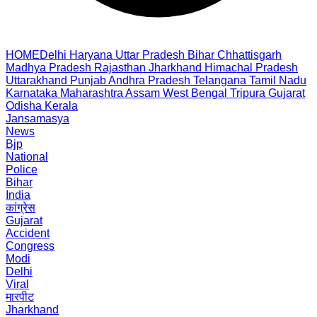
HOME
Delhi
Haryana
Uttar Pradesh
Bihar
Chhattisgarh
Madhya Pradesh
Rajasthan
Jharkhand
Himachal Pradesh
Uttarakhand
Punjab
Andhra Pradesh
Telangana
Tamil Nadu
Karnataka
Maharashtra
Assam
West Bengal
Tripura
Gujarat
Odisha
Kerala
Jansamasya
News
Bjp
National
Police
Bihar
India
कांग्रेस
Gujarat
Accident
Congress
Modi
Delhi
Viral
मारपीट
Jharkhand