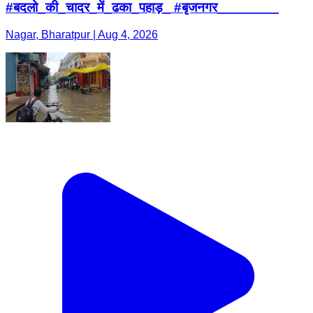
#बदलो_की_चादर_में_ढका_पहाड़_ #बृजनगर________
Nagar, Bharatpur | Aug 4, 2026