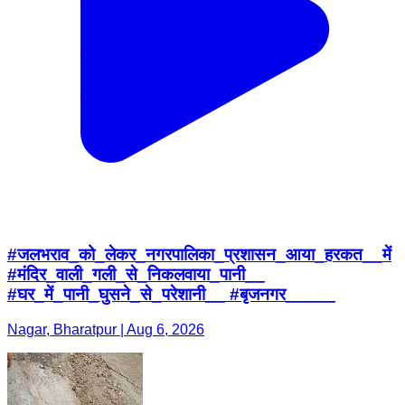
#जलभराव_को_लेकर_नगरपालिका_प्रशासन_आया_हरकत__में
#मंदिर_वाली_गली_से_निकलवाया_पानी__
#घर_में_पानी_घुसने_से_परेशानी__ #बृजनगर_____
Nagar, Bharatpur | Aug 6, 2026