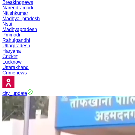
Breakingnews
Narendramodi
Nitishkumar
Madhya_pradesh
Nsui
Madhyapradesh
Pmmodi
Rahulgandhi
Uttarpradesh
Haryana
Cricket
Lucknow
Uttarakhand
Crimenews
city_update