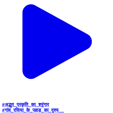
#अद्भुत_प्रकृति_का_श्रृंगार
#गांव_रसिया_के_पहाड़_का_दृश्य__