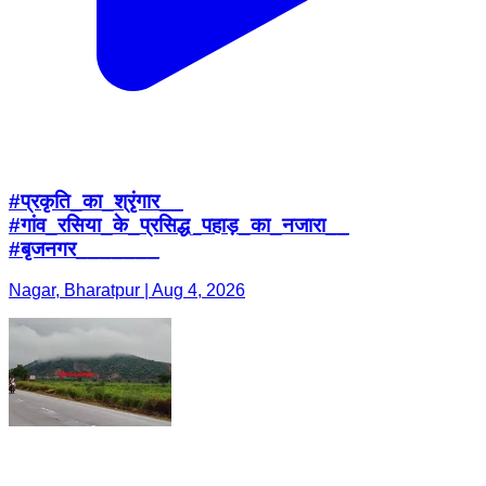
#प्रकृति_का_श्रृंगार__
#गांव_रसिया_के_प्रसिद्ध_पहाड़_का_नजारा__
#बृजनगर_______
Nagar, Bharatpur | Aug 4, 2026