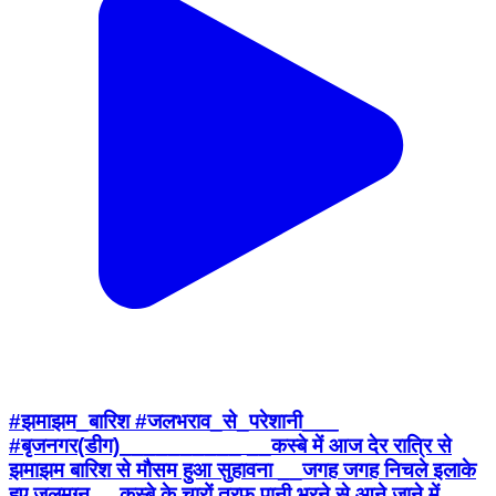
#झमाझम_बारिश #जलभराव_से_परेशानी___
#बृजनगर(डीग)__________ __कस्बे में आज देर रात्रि से
झमाझम बारिश से मौसम हुआ सुहावना __जगह जगह निचले इलाके
हुए जलमग्न __कस्बे के चारों तरफ पानी भरने से आने जाने में