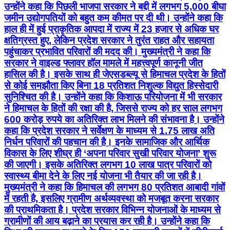
उन्होंने कहा कि पिछली भाजपा सरकार ने बद्दी में लगभग 5,000 बीघा
जमीन उद्योगपतियों को बहुत कम कीमत पर दी थी। उन्होंने कहा कि
हाल ही में हुई प्राकृतिक आपदा में राज्य में 23 हजार से अधिक घर
क्षतिग्रस्त हुए, लेकिन प्रदेश सरकार ने तुरंत राहत और सहायता
पहुंचाकर प्रभावित परिवारों की मदद की। मुख्यमंत्री ने कहा कि
सरकार ने वाइल्ड फ्लावर हॉल मामले में महत्त्वपूर्ण कानूनी जीत
हासिल की है। इसके साथ ही जेएसडब्ल्यू से हिमाचल प्रदेश के हितों
से कोई समझौता किए बिना 18 प्रतिशत निशुल्क विद्युत हिस्सेदारी
सुनिश्चित की है। उन्होंने कहा कि किशाऊ परियोजना में भी सरकार
ने हिमाचल के हितों की रक्षा की है, जिससे राज्य को हर साल लगभग
600 करोड़ रुपये का अतिरिक्त लाभ मिलने की संभावना है। उन्होंने
कहा कि प्रदेश सरकार ने सर्वेक्षण के माध्यम से 1.75 लाख अति
निर्धन परिवारों की पहचान की है। इनके सामाजिक और आर्थिक
विकास के लिए शीघ्र ही ‘अपना परिवार सुखी परिवार योजना’ शुरू
की जाएगी। इसके अतिरिक्त लगभग 10 लाख पात्र परिवारों को
स्वास्थ्य बीमा देने के लिए नई योजना भी तैयार की जा रही है।
मुख्यमंत्री ने कहा कि हिमाचल की लगभग 80 प्रतिशत आबादी गांवों
में रहती है, इसलिए ग्रामीण अर्थव्यवस्था को मजबूत करना सरकार
की प्राथमिकता है। प्रदेश सरकार विभिन्न योजनाओं के माध्यम से
ग्रामीणों की आय बढ़ाने का प्रयास कर रही है। उन्होंने कहा कि