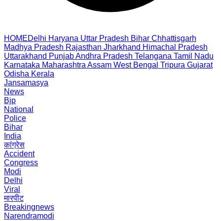
HOME
Delhi
Haryana
Uttar Pradesh
Bihar
Chhattisgarh
Madhya Pradesh
Rajasthan
Jharkhand
Himachal Pradesh
Uttarakhand
Punjab
Andhra Pradesh
Telangana
Tamil Nadu
Karnataka
Maharashtra
Assam
West Bengal
Tripura
Gujarat
Odisha
Kerala
Jansamasya
News
Bjp
National
Police
Bihar
India
कांग्रेस
Accident
Congress
Modi
Delhi
Viral
मारपीट
Breakingnews
Narendramodi