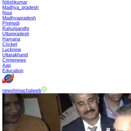
Nitishkumar
Madhya_pradesh
Nsui
Madhyapradesh
Pmmodi
Rahulgandhi
Uttarpradesh
Haryana
Cricket
Lucknow
Uttarakhand
Crimenews
Aap
Education
newshimachalweb