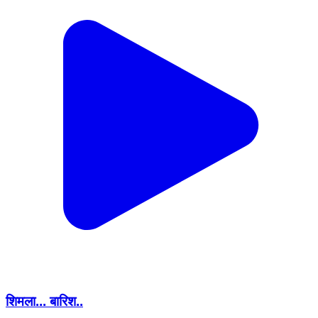
शिमला... बारिश..