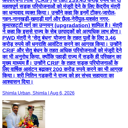
अवसंरचना निधि' (CRIF) के तहत 239.45 करोड़ रुपये की दो
महत्वपूर्ण सड़क परियोजनाओं को मंजूरी देने के लिए केंद्रीय मंत्री
का धन्यवाद व्यक्त किया। उन्होंने कहा कि इनमें टीकर-जारोल-
गहन-नानखड़ी-खमाड़ी मार्ग और छैला-नेरीपुल-यशवंत नगर-
कुमारहट्टी मार्ग का उन्नयन (upgradation) शामिल है। मंत्री
ने कहा कि इससे राज्य के सेब उत्पादकों को अत्यधिक लाभ होगा।
PWD मंत्री ने 'सेतु बंधन' योजना के तहत पुलों के लिए 3.46
करोड़ रुपये की धनराशि आवंटित करने का आग्रह किया। उन्होंने
CRIF और सेतु बंधन के तहत अधिक परियोजनाओं को मंजूरी देने
का भी अनुरोध किया, क्योंकि पहाड़ी राज्य में सड़कें ही परिवहन का
मुख्य माध्यम हैं। उन्होंने CRIF के तहत सड़क परियोजनाओं के
लिए वार्षिक आवंटन बढ़ाकर 200 करोड़ रुपये करने का भी आग्रह
किया। श्री नितिन गडकरी ने राज्य को हर संभव सहायता का
आश्वासन दिया।
Shimla Urban, Shimla | Aug 6, 2026