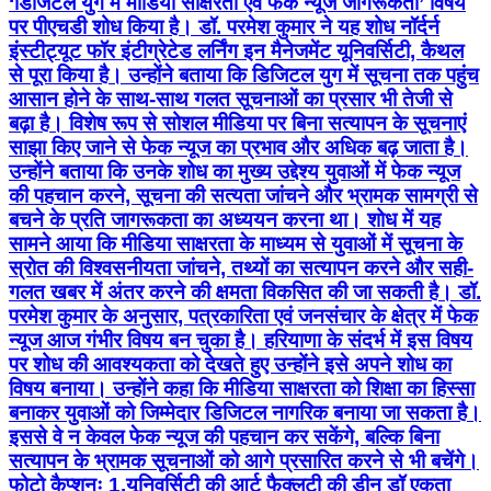
‘डिजिटल युग में मीडिया साक्षरता एवं फेक न्यूज जागरूकता’ विषय
पर पीएचडी शोध किया है। डॉ. परमेश कुमार ने यह शोध नॉर्दर्न
इंस्टीट्यूट फॉर इंटीग्रेटेड लर्निंग इन मैनेजमेंट यूनिवर्सिटी, कैथल
से पूरा किया है। उन्होंने बताया कि डिजिटल युग में सूचना तक पहुंच
आसान होने के साथ-साथ गलत सूचनाओं का प्रसार भी तेजी से
बढ़ा है। विशेष रूप से सोशल मीडिया पर बिना सत्यापन के सूचनाएं
साझा किए जाने से फेक न्यूज का प्रभाव और अधिक बढ़ जाता है।
उन्होंने बताया कि उनके शोध का मुख्य उद्देश्य युवाओं में फेक न्यूज
की पहचान करने, सूचना की सत्यता जांचने और भ्रामक सामग्री से
बचने के प्रति जागरूकता का अध्ययन करना था। शोध में यह
सामने आया कि मीडिया साक्षरता के माध्यम से युवाओं में सूचना के
स्रोत की विश्वसनीयता जांचने, तथ्यों का सत्यापन करने और सही-
गलत खबर में अंतर करने की क्षमता विकसित की जा सकती है। डॉ.
परमेश कुमार के अनुसार, पत्रकारिता एवं जनसंचार के क्षेत्र में फेक
न्यूज आज गंभीर विषय बन चुका है। हरियाणा के संदर्भ में इस विषय
पर शोध की आवश्यकता को देखते हुए उन्होंने इसे अपने शोध का
विषय बनाया। उन्होंने कहा कि मीडिया साक्षरता को शिक्षा का हिस्सा
बनाकर युवाओं को जिम्मेदार डिजिटल नागरिक बनाया जा सकता है।
इससे वे न केवल फेक न्यूज की पहचान कर सकेंगे, बल्कि बिना
सत्यापन के भ्रामक सूचनाओं को आगे प्रसारित करने से भी बचेंगे।
फोटो कैप्शनः 1.यूनिवर्सिटी की आर्ट फैक्लटी की डीन डॉ एकता