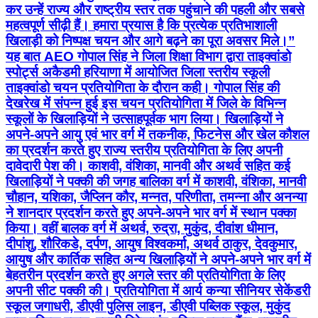
कर उन्हें राज्य और राष्ट्रीय स्तर तक पहुंचाने की पहली और सबसे
महत्वपूर्ण सीढ़ी हैं। हमारा प्रयास है कि प्रत्येक प्रतिभाशाली
खिलाड़ी को निष्पक्ष चयन और आगे बढ़ने का पूरा अवसर मिले।”
यह बात AEO गोपाल सिंह ने जिला शिक्षा विभाग द्वारा ताइक्वांडो
स्पोर्ट्स अकैडमी हरियाणा में आयोजित जिला स्तरीय स्कूली
ताइक्वांडो चयन प्रतियोगिता के दौरान कही। गोपाल सिंह की
देखरेख में संपन्न हुई इस चयन प्रतियोगिता में जिले के विभिन्न
स्कूलों के खिलाड़ियों ने उत्साहपूर्वक भाग लिया। खिलाड़ियों ने
अपने-अपने आयु एवं भार वर्ग में तकनीक, फिटनेस और खेल कौशल
का प्रदर्शन करते हुए राज्य स्तरीय प्रतियोगिता के लिए अपनी
दावेदारी पेश की। काशवी, वंशिका, मानवी और अथर्व सहित कई
खिलाड़ियों ने पक्की की जगह बालिका वर्ग में काशवी, वंशिका, मानवी
चौहान, यशिका, जैप्लिन कौर, मन्नत, परिणीता, तमन्ना और अनन्या
ने शानदार प्रदर्शन करते हुए अपने-अपने भार वर्ग में स्थान पक्का
किया। वहीं बालक वर्ग में अथर्व, रुद्रा, मुकुंद, दीवांश धीमान,
दीपांशु, शौरिकडे, दर्पण, आयुष विश्वकर्मा, अथर्व ठाकुर, देवकुमार,
आयुष और कार्तिक सहित अन्य खिलाड़ियों ने अपने-अपने भार वर्ग में
बेहतरीन प्रदर्शन करते हुए अगले स्तर की प्रतियोगिता के लिए
अपनी सीट पक्की की। प्रतियोगिता में आर्य कन्या सीनियर सेकेंडरी
स्कूल जगाधरी, डीएवी पुलिस लाइन, डीएवी पब्लिक स्कूल, मुकुंद