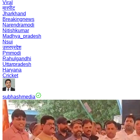
Viral
मारपीट
Jharkhand
Breakingnews
Narendramodi
Nitishkumar
Madhya_pradesh
Nsui
उत्तरप्रदेश
Pmmodi
Rahulgandhi
Uttarpradesh
Haryana
Cricket
subhashmedia