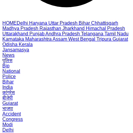
HOME
Delhi
Haryana
Uttar Pradesh
Bihar
Chhattisgarh
Madhya Pradesh
Rajasthan
Jharkhand
Himachal Pradesh
Uttarakhand
Punjab
Andhra Pradesh
Telangana
Tamil Nadu
Karnataka
Maharashtra
Assam
West Bengal
Tripura
Gujarat
Odisha
Kerala
Jansamasya
News
पुलिस
Bjp
National
Police
Bihar
India
कांग्रेस
बीजेपी
Gujarat
भाजपा
Accident
Congress
Modi
Delhi