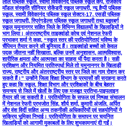
लाल पब्लिक स्कूल, स्वामी विवेकानंद पब्लिक स्कूल कैंप, राजकीय
मॉडल संस्कृति सीनियर सेकेंडरी स्कूल जगाधरी, न्यू हैप्पी पब्लिक
स्कूल, स्वामी विवेकानंद पब्लिक स्कूल सेक्टर-17, एसडी पब्लिक
स्कूल जगाधरी, स्प्रिंगडेल्स पब्लिक स्कूल जगाधरी तथा ब्लूमबर्ग
स्कूल यमुनानगर सहित जिले के विभिन्न विद्यालयों के खिलाड़ियों ने
भाग लिया। अंतरराष्ट्रीय ताइक्वांडो कोच एवं नेशनल रेफरी
प्रभाकर शर्मा ने कहा, “स्कूल स्तर की प्रतियोगिताएं भविष्य के
चैंपियन तैयार करने की बुनियाद हैं। ताइक्वांडो बच्चों को केवल
पदक जीतना नहीं सिखाता, बल्कि उनमें अनुशासन, आत्मविश्वास,
शारीरिक क्षमता और आत्मरक्षा का साहस भी पैदा करता है। सही
प्रशिक्षण और नियमित प्रतिस्पर्धा मिले तो यमुनानगर के खिलाड़ी
राज्य, राष्ट्रीय और अंतरराष्ट्रीय स्तर पर जिले का नाम रोशन कर
सकते हैं।” उन्होंने जिला शिक्षा विभाग के प्रयासों की सराहना करते
हुए कहा कि स्कूल, शिक्षा विभाग और प्रशिक्षकों के बीच बेहतर
समन्वय से जिले में खेलों के लिए एक मजबूत प्रतिभा-पाइपलाइन
तैयार की जा सकती है। प्रतियोगिता के सफल एवं निष्पक्ष संचालन
में नेशनल रेफरी प्रभजोत सिंह, शौर्य शर्मा, कुमारी अंजलि, अर्पित
और वंश विर्दी सहित अन्य तकनीकी अधिकारियों एवं सहयोगियों ने
सक्रिय भूमिका निभाई। प्रतियोगिता के समापन पर चयनित
खिलाड़ियों को आगामी मुकाबलों के लिए शुभकामनाएं दी गईं।