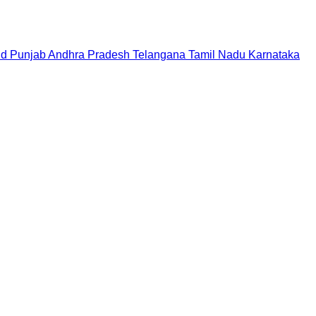
nd
Punjab
Andhra Pradesh
Telangana
Tamil Nadu
Karnataka