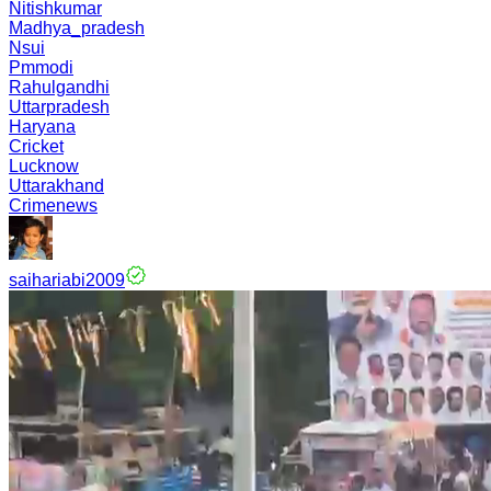
Nitishkumar
Madhya_pradesh
Nsui
Pmmodi
Rahulgandhi
Uttarpradesh
Haryana
Cricket
Lucknow
Uttarakhand
Crimenews
saihariabi2009