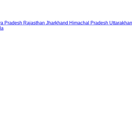
a Pradesh
Rajasthan
Jharkhand
Himachal Pradesh
Uttarakha
la