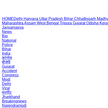
HOME
Delhi
Haryana
Uttar Pradesh
Bihar
Chhattisgarh
Madhy
Maharashtra
Assam
West Bengal
Tripura
Gujarat
Odisha
Kera
Jansamasya
News
Bjp
National
Police
Bihar
India
कांग्रेस
बीजेपी
Gujarat
Accident
Congress
Modi
Delhi
Viral
मारपीट
Jharkhand
Breakingnews
Narendramodi