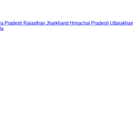
a Pradesh
Rajasthan
Jharkhand
Himachal Pradesh
Uttarakha
la