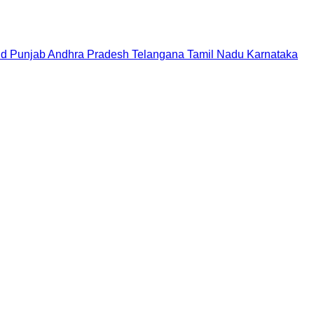
nd
Punjab
Andhra Pradesh
Telangana
Tamil Nadu
Karnataka