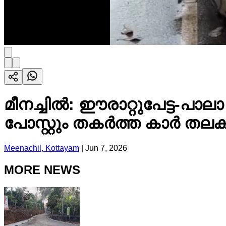
മീനച്ചിൽ: ഈരാറ്റുപേട്ട-പാ
പോസ്റ്റും തകർത്ത കാർ തലക
Meenachil, Kottayam
|
Jun 7, 2026
MORE NEWS