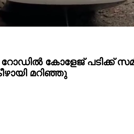
ലാ റോഡിൽ കോളേജ് പടിക്ക് സമ
ീഴായി മറിഞ്ഞു