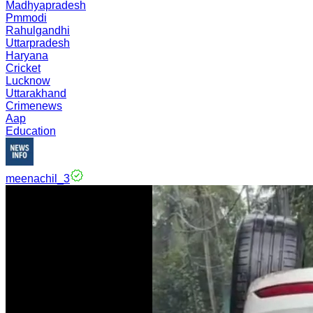
Madhyapradesh
Pmmodi
Rahulgandhi
Uttarpradesh
Haryana
Cricket
Lucknow
Uttarakhand
Crimenews
Aap
Education
meenachil_3