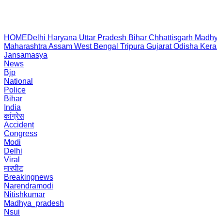
HOME
Delhi
Haryana
Uttar Pradesh
Bihar
Chhattisgarh
Madhy
Maharashtra
Assam
West Bengal
Tripura
Gujarat
Odisha
Kera
Jansamasya
News
Bjp
National
Police
Bihar
India
कांग्रेस
Accident
Congress
Modi
Delhi
Viral
मारपीट
Breakingnews
Narendramodi
Nitishkumar
Madhya_pradesh
Nsui