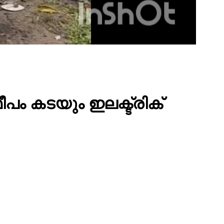
ീപം കടയും ഇലക്ട്രിക്