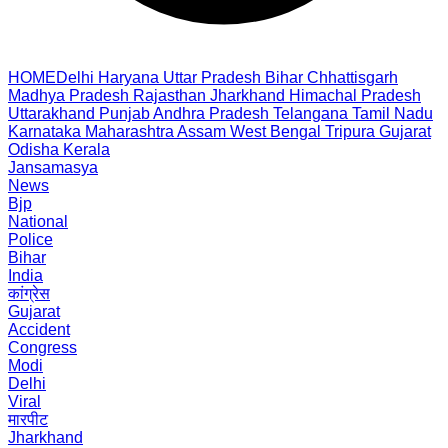
HOME
Delhi
Haryana
Uttar Pradesh
Bihar
Chhattisgarh
Madhya Pradesh
Rajasthan
Jharkhand
Himachal Pradesh
Uttarakhand
Punjab
Andhra Pradesh
Telangana
Tamil Nadu
Karnataka
Maharashtra
Assam
West Bengal
Tripura
Gujarat
Odisha
Kerala
Jansamasya
News
Bjp
National
Police
Bihar
India
कांग्रेस
Gujarat
Accident
Congress
Modi
Delhi
Viral
मारपीट
Jharkhand