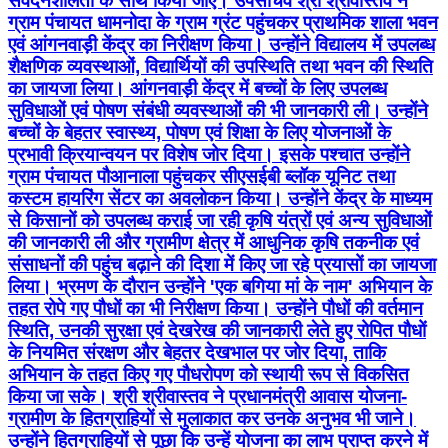
संवेदनशीलता के साथ किया जाए। उपसचिव श्री श्रीवास्तव ने
ग्राम पंचायत धामनोदा के ग्राम ग्रंट पहुंचकर प्राथमिक शाला भवन
एवं आंगनवाड़ी केंद्र का निरीक्षण किया। उन्होंने विद्यालय में उपलब्ध
शैक्षणिक व्यवस्थाओं, विद्यार्थियों की उपस्थिति तथा भवन की स्थिति
का जायजा लिया। आंगनवाड़ी केंद्र में बच्चों के लिए उपलब्ध
सुविधाओं एवं पोषण संबंधी व्यवस्थाओं की भी जानकारी ली। उन्होंने
बच्चों के बेहतर स्वास्थ्य, पोषण एवं शिक्षा के लिए योजनाओं के
प्रभावी क्रियान्वयन पर विशेष जोर दिया। इसके पश्चात उन्होंने
ग्राम पंचायत पौआनाला पहुंचकर सीएसईबी ब्लॉक यूनिट तथा
कस्टम हायरिंग सेंटर का अवलोकन किया। उन्होंने केंद्र के माध्यम
से किसानों को उपलब्ध कराई जा रही कृषि यंत्रों एवं अन्य सुविधाओं
की जानकारी ली और ग्रामीण क्षेत्र में आधुनिक कृषि तकनीक एवं
संसाधनों की पहुंच बढ़ाने की दिशा में किए जा रहे प्रयासों का जायजा
लिया। भ्रमण के दौरान उन्होंने 'एक बगिया मां के नाम' अभियान के
तहत रोपे गए पौधों का भी निरीक्षण किया। उन्होंने पौधों की वर्तमान
स्थिति, उनकी सुरक्षा एवं देखरेख की जानकारी लेते हुए रोपित पौधों
के नियमित संरक्षण और बेहतर देखभाल पर जोर दिया, ताकि
अभियान के तहत किए गए पौधरोपण को स्थायी रूप से विकसित
किया जा सके। श्री श्रीवास्तव ने प्रधानमंत्री आवास योजना-
ग्रामीण के हितग्राहियों से मुलाकात कर उनके अनुभव भी जाने।
उन्होंने हितग्राहियों से पूछा कि उन्हें योजना का लाभ प्राप्त करने में