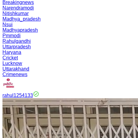
Breakingnews
Narendramodi
Nitishkumar
Madhya_pradesh
Nsui
Madhyapradesh
Pmmodi
Rahulgandhi
Uttarpradesh
Haryana
Cricket
Lucknow
Uttarakhand
Crimenews
rahul1254133