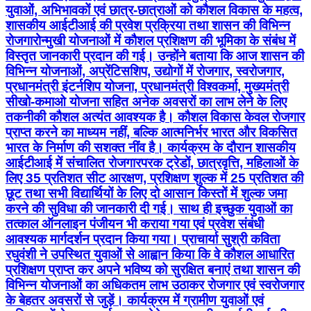
युवाओं, अभिभावकों एवं छात्र-छात्राओं को कौशल विकास के महत्व,
शासकीय आईटीआई की प्रवेश प्रक्रिया तथा शासन की विभिन्न
रोजगारोन्मुखी योजनाओं में कौशल प्रशिक्षण की भूमिका के संबंध में
विस्तृत जानकारी प्रदान की गई। उन्होंने बताया कि आज शासन की
विभिन्न योजनाओं, अप्रेंटिसशिप, उद्योगों में रोजगार, स्वरोजगार,
प्रधानमंत्री इंटर्नशिप योजना, प्रधानमंत्री विश्वकर्मा, मुख्यमंत्री
सीखो-कमाओ योजना सहित अनेक अवसरों का लाभ लेने के लिए
तकनीकी कौशल अत्यंत आवश्यक है। कौशल विकास केवल रोजगार
प्राप्त करने का माध्यम नहीं, बल्कि आत्मनिर्भर भारत और विकसित
भारत के निर्माण की सशक्त नींव है। कार्यक्रम के दौरान शासकीय
आईटीआई में संचालित रोजगारपरक ट्रेडों, छात्रवृत्ति, महिलाओं के
लिए 35 प्रतिशत सीट आरक्षण, प्रशिक्षण शुल्क में 25 प्रतिशत की
छूट तथा सभी विद्यार्थियों के लिए दो आसान किस्तों में शुल्क जमा
करने की सुविधा की जानकारी दी गई। साथ ही इच्छुक युवाओं का
तत्काल ऑनलाइन पंजीयन भी कराया गया एवं प्रवेश संबंधी
आवश्यक मार्गदर्शन प्रदान किया गया। प्राचार्या सुश्री कविता
रघुवंशी ने उपस्थित युवाओं से आह्वान किया कि वे कौशल आधारित
प्रशिक्षण प्राप्त कर अपने भविष्य को सुरक्षित बनाएं तथा शासन की
विभिन्न योजनाओं का अधिकतम लाभ उठाकर रोजगार एवं स्वरोजगार
के बेहतर अवसरों से जुड़ें। कार्यक्रम में ग्रामीण युवाओं एवं