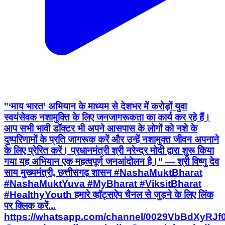
"‘माय भारत’ अभियान के माध्यम से देशभर में करोड़ों युवा
स्वयंसेवक नशामुक्ति के लिए जनजागरूकता का कार्य कर रहे हैं।
आप सभी भावी डॉक्टर भी अपने आसपास के लोगों को नशे के
दुष्परिणामों के प्रति जागरूक करें और उन्हें नशामुक्त जीवन अपनाने
के लिए प्रेरित करें। प्रधानमंत्री श्री नरेन्द्र मोदी द्वारा शुरू किया
गया यह अभियान एक महत्वपूर्ण जनआंदोलन है।" — श्री विष्णु देव
साय मुख्यमंत्री, छत्तीसगढ़ शासन #NashaMuktBharat
#NashaMuktYuva #MyBharat #ViksitBharat
#HealthyYouth हमारे व्हॉट्सऐप चैनल से जुड़ने के लिए लिंक
पर क्लिक करें...
https://whatsapp.com/channel/0029VbBdXyRJ