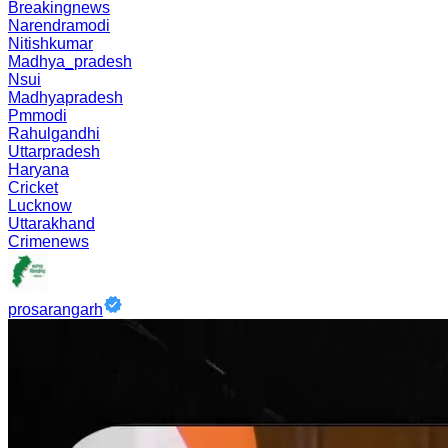
Breakingnews
Narendramodi
Nitishkumar
Madhya_pradesh
Nsui
Madhyapradesh
Pmmodi
Rahulgandhi
Uttarpradesh
Haryana
Cricket
Lucknow
Uttarakhand
Crimenews
prosarangarh