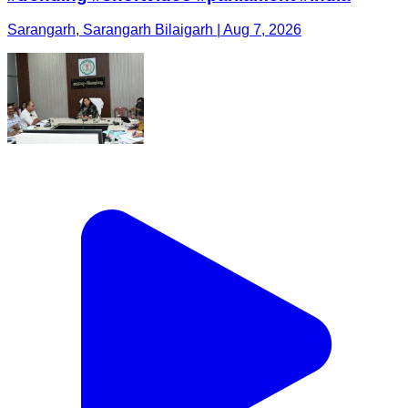
Sarangarh, Sarangarh Bilaigarh | Aug 7, 2026