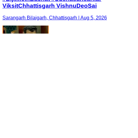
ViksitChhattisgarh VishnuDeoSai
Sarangarh Bilaigarh, Chhattisgarh | Aug 5, 2026