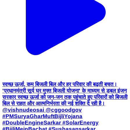
स्वच्छ ऊर्जा, कम बिजली बिल और हर परिवार की बढ़ती बचत।
'प्रधानमंत्री सूर्य घर मुफ्त बिजली योजना' के माध्यम से डबल इंजन
सरकार स्वच्छ ऊर्जा को जन-जन तक पहुंचाते हुए परिवारों को बिजली
बिल से राहत और आत्मनिर्भरता की नई शक्ति दे रही है।
@vishnudeosai @cggoodgov
#PMSuryaGharMuftBijliYojana
#DoubleEngineSarkar #SolarEnergy
#BijliMeinBachat #Sushasansarkar