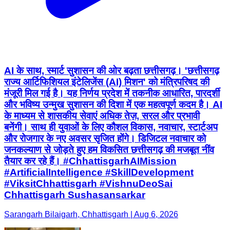
AI के साथ, स्मार्ट सुशासन की ओर बढ़ता छत्तीसगढ़। 'छत्तीसगढ़
राज्य आर्टिफिशियल इंटेलिजेंस (AI) मिशन' को मंत्रिपरिषद की
मंजूरी मिल गई है। यह निर्णय प्रदेश में तकनीक आधारित, पारदर्शी
और भविष्य उन्मुख सुशासन की दिशा में एक महत्वपूर्ण कदम है। AI
के माध्यम से शासकीय सेवाएं अधिक तेज़, सरल और प्रभावी
बनेंगी। साथ ही युवाओं के लिए कौशल विकास, नवाचार, स्टार्टअप
और रोजगार के नए अवसर सृजित होंगे। डिजिटल नवाचार को
जनकल्याण से जोड़ते हुए हम विकसित छत्तीसगढ़ की मजबूत नींव
तैयार कर रहे हैं। #ChhattisgarhAIMission
#ArtificialIntelligence #SkillDevelopment
#ViksitChhattisgarh #VishnuDeoSai
Chhattisgarh Sushasansarkar
Sarangarh Bilaigarh, Chhattisgarh | Aug 6, 2026