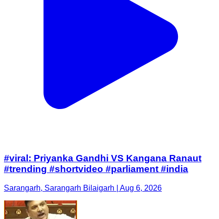
#viral: Priyanka Gandhi VS Kangana Ranaut
#trending #shortvideo #parliament #india
Sarangarh, Sarangarh Bilaigarh | Aug 6, 2026