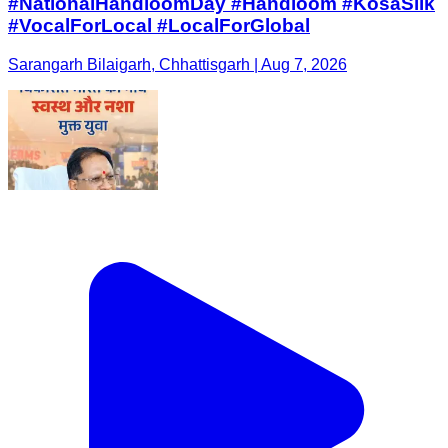
#NationalHandloomDay #Handloom #KosaSilk
#VocalForLocal #LocalForGlobal
Sarangarh Bilaigarh, Chhattisgarh | Aug 7, 2026