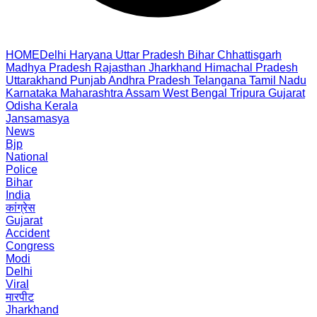
HOME
Delhi
Haryana
Uttar Pradesh
Bihar
Chhattisgarh
Madhya Pradesh
Rajasthan
Jharkhand
Himachal Pradesh
Uttarakhand
Punjab
Andhra Pradesh
Telangana
Tamil Nadu
Karnataka
Maharashtra
Assam
West Bengal
Tripura
Gujarat
Odisha
Kerala
Jansamasya
News
Bjp
National
Police
Bihar
India
कांग्रेस
Gujarat
Accident
Congress
Modi
Delhi
Viral
मारपीट
Jharkhand