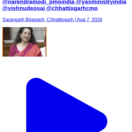
@narendramodi_pmoindia @yasministryindia
@vishnudeosai @chhattisgarhcmo
Sarangarh Bilaigarh, Chhattisgarh | Aug 7, 2026