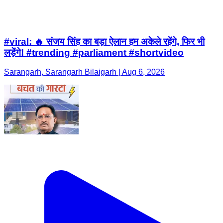
#viral: 🔥 संजय सिंह का बड़ा ऐलान हम अकेले रहेंगे, फिर भी
लड़ेंगे! #trending #parliament #shortvideo
Sarangarh, Sarangarh Bilaigarh | Aug 6, 2026