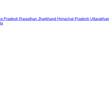
a Pradesh
Rajasthan
Jharkhand
Himachal Pradesh
Uttarakha
la