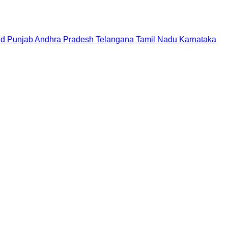
nd
Punjab
Andhra Pradesh
Telangana
Tamil Nadu
Karnataka