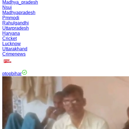
Madhya_pradesh
Nsui
Madhyapradesh
Pmmodi
Rahulgandhi
Uttarpradesh
Haryana
Cricket
Lucknow
Uttarakhand
Crimenews
ptopbihar