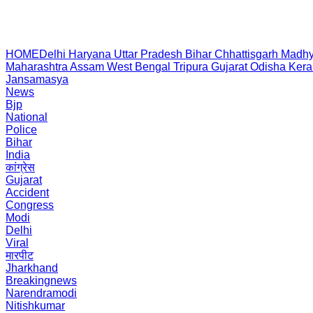
HOME
Delhi
Haryana
Uttar Pradesh
Bihar
Chhattisgarh
Madhy
Maharashtra
Assam
West Bengal
Tripura
Gujarat
Odisha
Kera
Jansamasya
News
Bjp
National
Police
Bihar
India
कांग्रेस
Gujarat
Accident
Congress
Modi
Delhi
Viral
मारपीट
Jharkhand
Breakingnews
Narendramodi
Nitishkumar