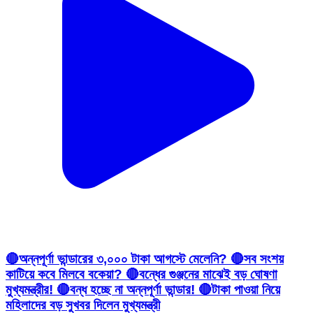
🔴অন্নপূর্ণা ভান্ডারের ৩,০০০ টাকা আগস্টে মেলেনি? 🔴সব সংশয়
কাটিয়ে কবে মিলবে বকেয়া? 🔴বন্ধের গুঞ্জনের মাঝেই বড় ঘোষণা
মুখ্যমন্ত্রীর! 🔴বন্ধ হচ্ছে না অন্নপূর্ণা ভান্ডার! 🔴টাকা পাওয়া নিয়ে
মহিলাদের বড় সুখবর দিলেন মুখ্যমন্ত্রী