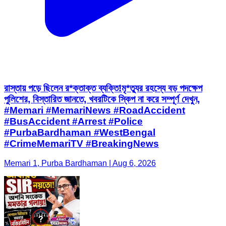
রাস্তায় পড়ে ছিলেন র*ক্তাক্ত ব্যক্তি!মৃ*ত্যুর রহস্যে বড় পদক্ষেপ
পুলিশের, বিস্তারিত জানতে, খবরটিকে স্কিপ না করে সম্পূর্ণ দেখুন,
#Memari #MemariNews #RoadAccident
#BusAccident #Arrest #Police
#PurbaBardhaman #WestBengal
#CrimeMemariTV #BreakingNews
Memari 1, Purba Bardhaman | Aug 6, 2026