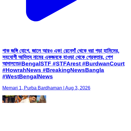
পাক জঙ্গি যোগে, জালে আরও এক! রেনেসাঁ থেকে ধরা পড়া হামিমের,
সহযোগী আদিত্য নামের একজনকে হাওড়া থেকে গ্রেফতার, পেশ
আদালতে ​#BengalSTF #STFArest #BurdwanCourt
#HowrahNews #BreakingNewsBangla
#WestBengalNews
Memari 1, Purba Bardhaman | Aug 3, 2026