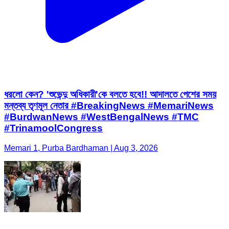
ধরলো কেন? 'শুভেন্দু অধিকারী'কে বলতে হবে!! আদালতে পেশের সময়
মন্তব্য তৃণমূল নেতার #BreakingNews #MemariNews
#BurdwanNews #WestBengalNews #TMC
#TrinamoolCongress
Memari 1, Purba Bardhaman | Aug 3, 2026