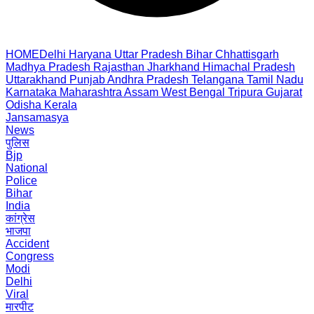
HOME
Delhi
Haryana
Uttar Pradesh
Bihar
Chhattisgarh
Madhya Pradesh
Rajasthan
Jharkhand
Himachal Pradesh
Uttarakhand
Punjab
Andhra Pradesh
Telangana
Tamil Nadu
Karnataka
Maharashtra
Assam
West Bengal
Tripura
Gujarat
Odisha
Kerala
Jansamasya
News
पुलिस
Bjp
National
Police
Bihar
India
कांग्रेस
भाजपा
Accident
Congress
Modi
Delhi
Viral
मारपीट