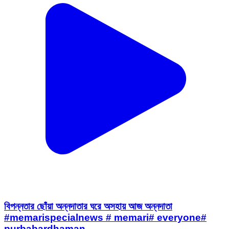
বিপন্নতার ছোঁয়া অন্নদাতার ঘরে অসহায় আজ অন্নদাতা
#memarispecialnews # memari# everyone#
purbabardhaman