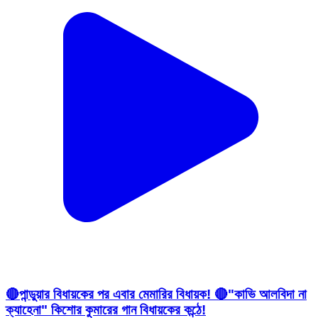
🔴পান্ডুয়ার বিধায়কের পর এবার মেমারির বিধায়ক! 🔴"কাভি আলবিদা না
ক্যাহেনা" কিশোর কুমারের গান বিধায়কের কন্ঠে!