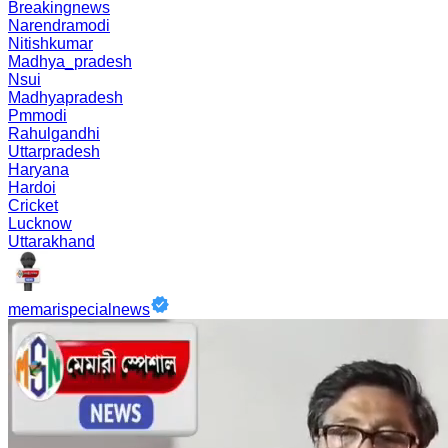
Breakingnews
Narendramodi
Nitishkumar
Madhya_pradesh
Nsui
Madhyapradesh
Pmmodi
Rahulgandhi
Uttarpradesh
Haryana
Hardoi
Cricket
Lucknow
Uttarakhand
memarispecialnews