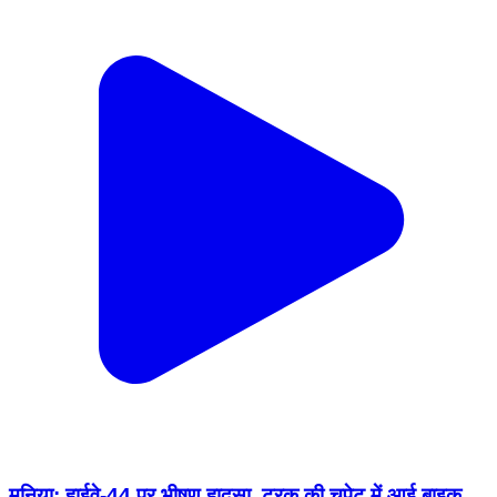
मनिया: हाईवे-44 पर भीषण हादसा, ट्रक की चपेट में आई बाइक,