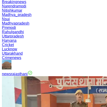
Breakingnews
Narendramodi
Nitishkumar
Madhya_pradesh
Nsui
Madhyapradesh
Pmmodi
Rahulgandhi
Uttarpradesh
Haryana
Cricket
Lucknow
Uttarakhand
Crimenews
newsrajasthani