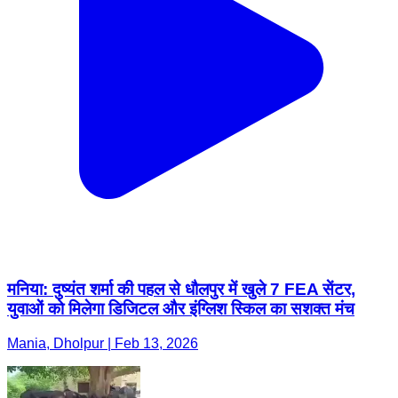
मनिया: दुष्यंत शर्मा की पहल से धौलपुर में खुले 7 FEA सेंटर,
युवाओं को मिलेगा डिजिटल और इंग्लिश स्किल का सशक्त मंच
Mania, Dholpur | Feb 13, 2026