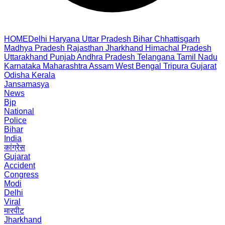
HOME
Delhi
Haryana
Uttar Pradesh
Bihar
Chhattisgarh
Madhya Pradesh
Rajasthan
Jharkhand
Himachal Pradesh
Uttarakhand
Punjab
Andhra Pradesh
Telangana
Tamil Nadu
Karnataka
Maharashtra
Assam
West Bengal
Tripura
Gujarat
Odisha
Kerala
Jansamasya
News
Bjp
National
Police
Bihar
India
कांग्रेस
Gujarat
Accident
Congress
Modi
Delhi
Viral
मारपीट
Jharkhand