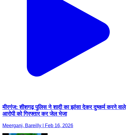
मीरगंज: शीशगढ़ पुलिस ने शादी का झांसा देकर दुष्कर्म करने वाले
आरोपी को गिरफ्तार कर जेल भेजा
Meerganj, Bareilly | Feb 16, 2026