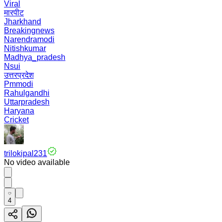
Viral
मारपीट
Jharkhand
Breakingnews
Narendramodi
Nitishkumar
Madhya_pradesh
Nsui
उत्तरप्रदेश
Pmmodi
Rahulgandhi
Uttarpradesh
Haryana
Cricket
trilokipal231
No video available
4