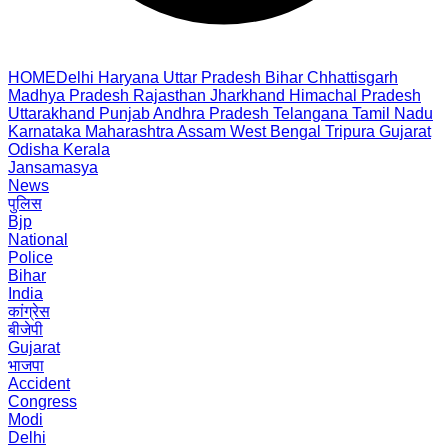
HOME
Delhi
Haryana
Uttar Pradesh
Bihar
Chhattisgarh
Madhya Pradesh
Rajasthan
Jharkhand
Himachal Pradesh
Uttarakhand
Punjab
Andhra Pradesh
Telangana
Tamil Nadu
Karnataka
Maharashtra
Assam
West Bengal
Tripura
Gujarat
Odisha
Kerala
Jansamasya
News
पुलिस
Bjp
National
Police
Bihar
India
कांग्रेस
बीजेपी
Gujarat
भाजपा
Accident
Congress
Modi
Delhi