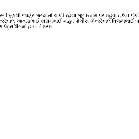
રની ખુલ્લી જાહેર જગ્યામાં ચાલી રહેલા જુગારધામ પર મહુવા ટાઉન પોલ
કોન્સ્ટેબલ આતાફભાઈ કાસમભાઈ ગાહા, પોલીસ કોન્સ્ટેબલ વિજયભાઈ બા
ેટ્રોલિંગમાં હતા. તે દરમ