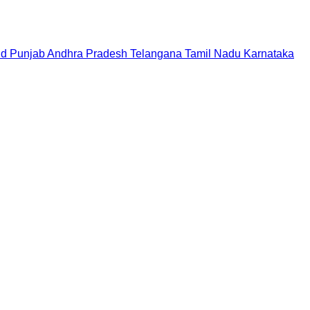
nd
Punjab
Andhra Pradesh
Telangana
Tamil Nadu
Karnataka