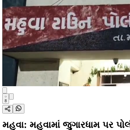
8
મહુવા: મહુવામાં જુગારધામ પર પો