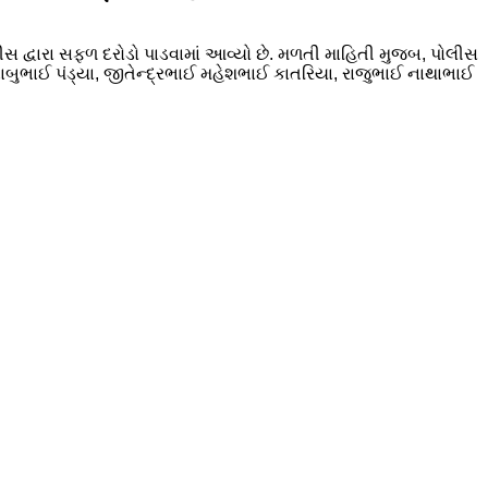
ીસ દ્વારા સફળ દરોડો પાડવામાં આવ્યો છે. મળતી માહિતી મુજબ, પોલીસ
બુભાઈ પંડ્યા, જીતેન્દ્રભાઈ મહેશભાઈ કાતરિયા, રાજુભાઈ નાથાભાઈ