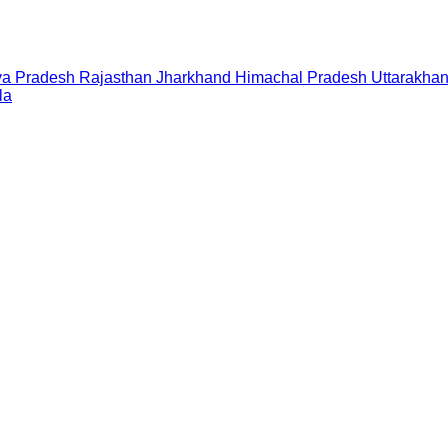
a Pradesh
Rajasthan
Jharkhand
Himachal Pradesh
Uttarakha
la