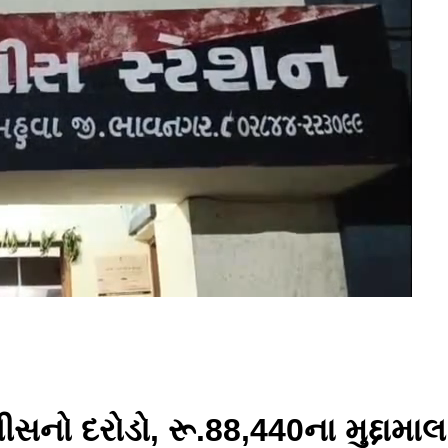
લીસનો દરોડો, રૂ.88,440ના મુદ્દા