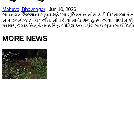
Mahuva, Bhavnagar
|
Jun 10, 2026
ભાવનગર જિલ્લાના મહુવા શહેરમાં ગુલિસ્તાન સોસાયટી વિસ્તારમાં ખેત
સબ ઇન્સ્પેક્ટર આર.એમ. સોલંકીના માર્ગદર્શન હેઠળ અના. પોલીસ 
પરમાર, જનકસિંહ ચૈતન્યસિંહ ગોહિલ અને હરેશભાઈ ભુપતભાઈ દિહોરા પ
MORE NEWS