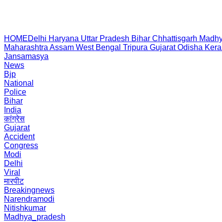
HOME
Delhi
Haryana
Uttar Pradesh
Bihar
Chhattisgarh
Madhy
Maharashtra
Assam
West Bengal
Tripura
Gujarat
Odisha
Kera
Jansamasya
News
Bjp
National
Police
Bihar
India
कांग्रेस
Gujarat
Accident
Congress
Modi
Delhi
Viral
मारपीट
Breakingnews
Narendramodi
Nitishkumar
Madhya_pradesh