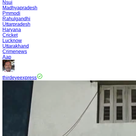
Nsui
Madhyapradesh
Pmmodi
Rahulgandhi
Uttarpradesh
Haryana
Cricket
Lucknow
Uttarakhand
Crimenews
Aap
thirdeyeexpress