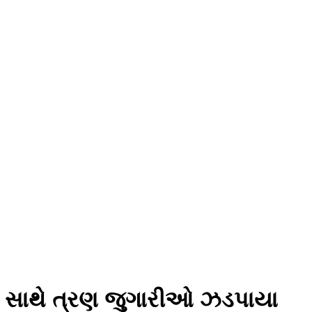
માલ સાથે ત્રણ જુગારીઓ ઝડપાયા