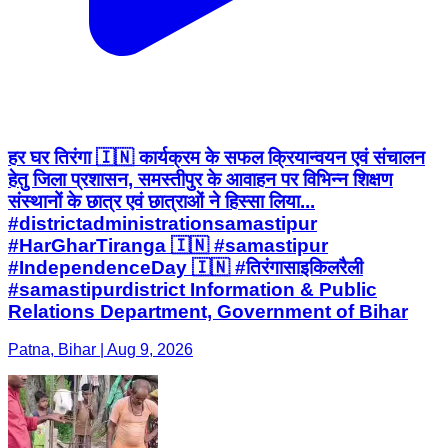
हर घर तिरंगा 🇮🇳 कार्यक्रम के सफल क्रियान्वयन एवं संचालन
हेतु जिला प्रशासन, समस्तीपुर के आवाहन पर विभिन्न शिक्षण
संस्थानों के छात्र एवं छात्राओं ने हिस्सा लिया...
#districtadministrationsamastipur
#HarGharTiranga 🇮🇳 #samastipur
#IndependenceDay 🇮🇳 #तिरंगासाइकिलरैली
#samastipurdistrict Information & Public
Relations Department, Government of Bihar
Patna, Bihar | Aug 9, 2026