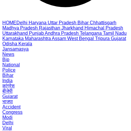
HOME
Delhi
Haryana
Uttar Pradesh
Bihar
Chhattisgarh
Madhya Pradesh
Rajasthan
Jharkhand
Himachal Pradesh
Uttarakhand
Punjab
Andhra Pradesh
Telangana
Tamil Nadu
Karnataka
Maharashtra
Assam
West Bengal
Tripura
Gujarat
Odisha
Kerala
Jansamasya
News
Bjp
National
Police
Bihar
India
कांग्रेस
बीजेपी
Gujarat
भाजपा
Accident
Congress
Modi
Delhi
Viral