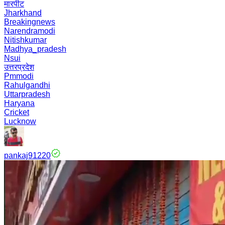
मारपीट
Jharkhand
Breakingnews
Narendramodi
Nitishkumar
Madhya_pradesh
Nsui
उत्तरप्रदेश
Pmmodi
Rahulgandhi
Uttarpradesh
Haryana
Cricket
Lucknow
pankaj91220