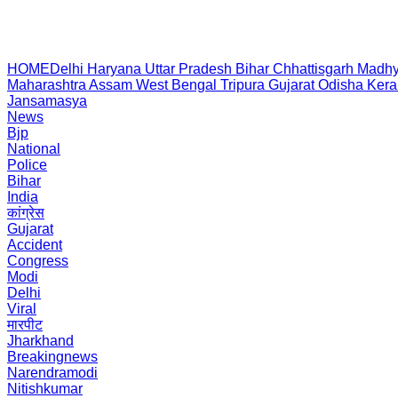
HOME
Delhi
Haryana
Uttar Pradesh
Bihar
Chhattisgarh
Madhy
Maharashtra
Assam
West Bengal
Tripura
Gujarat
Odisha
Kera
Jansamasya
News
Bjp
National
Police
Bihar
India
कांग्रेस
Gujarat
Accident
Congress
Modi
Delhi
Viral
मारपीट
Jharkhand
Breakingnews
Narendramodi
Nitishkumar