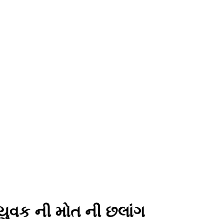
 યુવક ની મોત ની છલાંગ