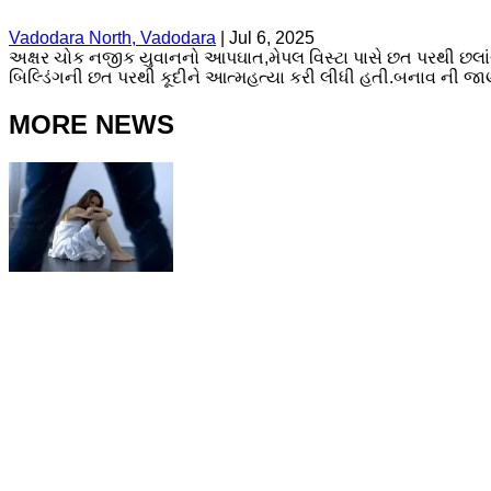
Vadodara North, Vadodara
|
Jul 6, 2025
અક્ષર ચોક નજીક યુવાનનો આપઘાત,મેપલ વિસ્ટા પાસે છત પરથી છલાં
બિલ્ડિંગની છત પરથી કૂદીને આત્મહત્યા કરી લીધી હતી.બનાવ ની જાણ
MORE NEWS