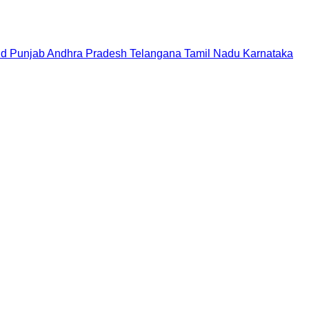
nd
Punjab
Andhra Pradesh
Telangana
Tamil Nadu
Karnataka