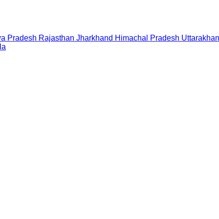
a Pradesh
Rajasthan
Jharkhand
Himachal Pradesh
Uttarakha
la