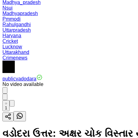
Madhya_pradesh
Nsui
Madhyapradesh
Pmmodi
Rahulgandhi
Uttarpradesh
Haryana
Cricket
Lucknow
Uttarakhand
Crimenews
publicvadodara
No video available
1
વડોદરા ઉત્તર: અક્ષર ચોક વિસ્તાર