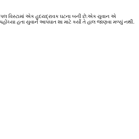
મેપલ વિસ્ટામાં એક હૃદયદ્રાવક ઘટના બની છે.એક યુવાન એ
ચ્યા હતા યુવાને આપઘાત શા માટે કર્યો તે હાલ જાણવા મળ્યું નથી.