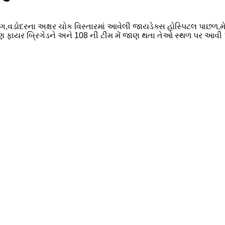
ગ,વડોદરના અક્ષર ચોક વિસ્તારમાં આવેલી જાયડેક્સ હોસ્પિટલ પાછળ,
 ફાયર બ્રિગેડને અને 108 ની ટીમ મેં જાણ થતા તેઓ સ્થળ પર આવી પહોં