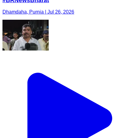
#BRNewsBharat
Dhamdaha, Purnia | Jul 26, 2026