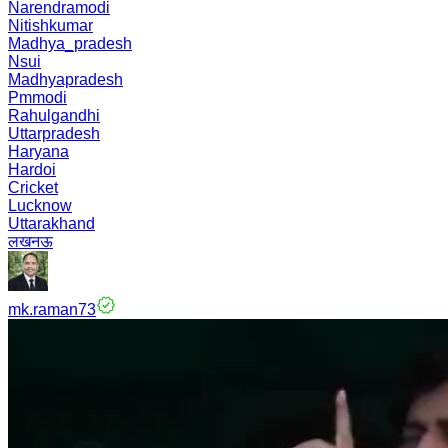
Narendramodi
Nitishkumar
Madhya_pradesh
Nsui
Madhyapradesh
Pmmodi
Rahulgandhi
Uttarpradesh
Haryana
Hardoi
Cricket
Lucknow
Uttarakhand
लखनऊ
mk.raman73