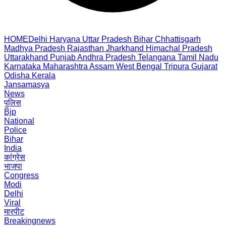
HOME
Delhi
Haryana
Uttar Pradesh
Bihar
Chhattisgarh
Madhya Pradesh
Rajasthan
Jharkhand
Himachal Pradesh
Uttarakhand
Punjab
Andhra Pradesh
Telangana
Tamil Nadu
Karnataka
Maharashtra
Assam
West Bengal
Tripura
Gujarat
Odisha
Kerala
Jansamasya
News
पुलिस
Bjp
National
Police
Bihar
India
कांग्रेस
भाजपा
Congress
Modi
Delhi
Viral
मारपीट
Breakingnews