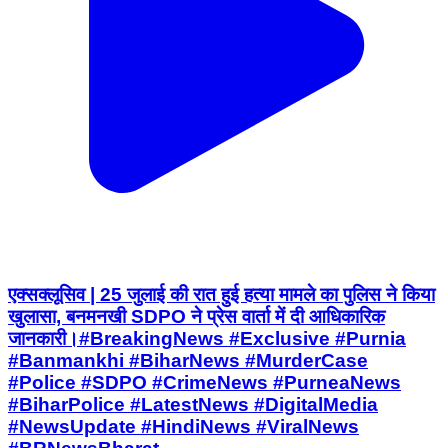
एक्सक्लूसिव | 25 जुलाई की रात हुई हत्या मामले का पुलिस ने किया
खुलासा, बनमनखी SDPO ने प्रेस वार्ता में दी आधिकारिक
जानकारी।#BreakingNews #Exclusive #Purnia
#Banmankhi #BiharNews #MurderCase
#Police #SDPO #CrimeNews #PurneaNews
#BiharPolice #LatestNews #DigitalMedia
#NewsUpdate #HindiNews #ViralNews