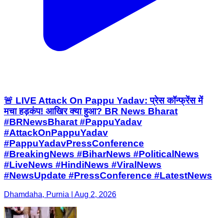
🚨 LIVE Attack On Pappu Yadav: प्रेस कॉन्फ्रेंस में
मचा हड़कंप! आखिर क्या हुआ? BR News Bharat
#BRNewsBharat #PappuYadav
#AttackOnPappuYadav
#PappuYadavPressConference
#BreakingNews #BiharNews #PoliticalNews
#LiveNews #HindiNews #ViralNews
#NewsUpdate #PressConference #LatestNews
Dhamdaha, Purnia | Aug 2, 2026