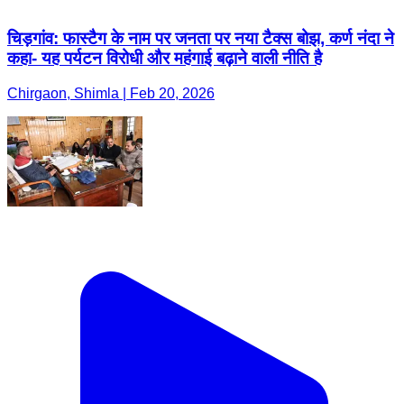
चिड़गांव: फास्टैग के नाम पर जनता पर नया टैक्स बोझ, कर्ण नंदा ने
कहा- यह पर्यटन विरोधी और महंगाई बढ़ाने वाली नीति है
Chirgaon, Shimla | Feb 20, 2026