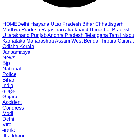
HOME
Delhi
Haryana
Uttar Pradesh
Bihar
Chhattisgarh
Madhya Pradesh
Rajasthan
Jharkhand
Himachal Pradesh
Uttarakhand
Punjab
Andhra Pradesh
Telangana
Tamil Nadu
Karnataka
Maharashtra
Assam
West Bengal
Tripura
Gujarat
Odisha
Kerala
Jansamasya
News
Bjp
National
Police
Bihar
India
कांग्रेस
Gujarat
Accident
Congress
Modi
Delhi
Viral
मारपीट
Jharkhand