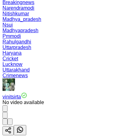
Breakingnews
Narendramodi
Nitishkumar
Madhya_pradesh
Nsui
Madhyapradesh
Pmmodi
Rahulgandhi
Uttarpradesh
Haryana
Cricket
Lucknow
Uttarakhand
Crimenews
vinitsirta
No video available