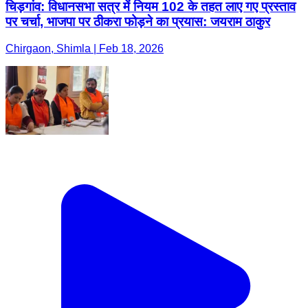
चिड़गांव: विधानसभा सत्र में नियम 102 के तहत लाए गए प्रस्ताव
पर चर्चा, भाजपा पर ठीकरा फोड़ने का प्रयास: जयराम ठाकुर
Chirgaon, Shimla | Feb 18, 2026