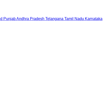
nd
Punjab
Andhra Pradesh
Telangana
Tamil Nadu
Karnataka