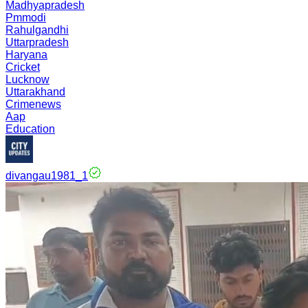
Madhyapradesh
Pmmodi
Rahulgandhi
Uttarpradesh
Haryana
Cricket
Lucknow
Uttarakhand
Crimenews
Aap
Education
divangau1981_1