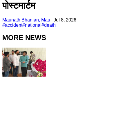
पोस्टमार्टम
Maunath Bhanjan, Mau
|
Jul 8, 2026
#
accident
#
national
#
death
MORE NEWS