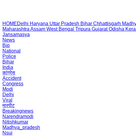
HOME
Delhi
Haryana
Uttar Pradesh
Bihar
Chhattisgarh
Madhy
Maharashtra
Assam
West Bengal
Tripura
Gujarat
Odisha
Kera
Jansamasya
News
Bjp
National
Police
Bihar
India
कांग्रेस
Accident
Congress
Modi
Delhi
Viral
मारपीट
Breakingnews
Narendramodi
Nitishkumar
Madhya_pradesh
Nsui