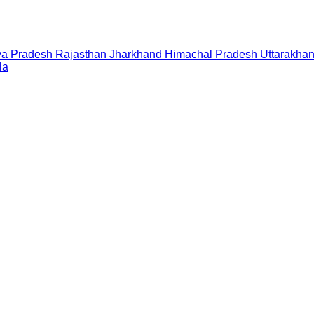
a Pradesh
Rajasthan
Jharkhand
Himachal Pradesh
Uttarakha
la