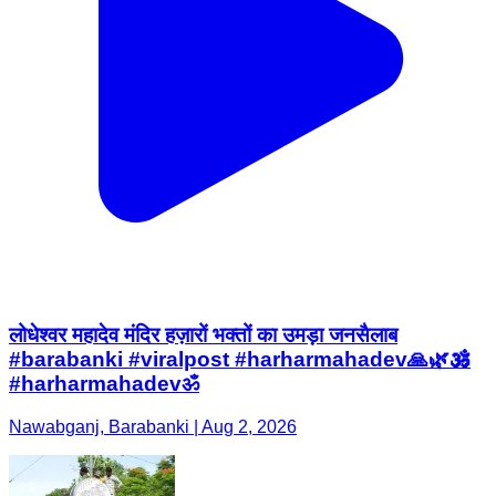
लोधेश्वर महादेव मंदिर हज़ारों भक्तों का उमड़ा जनसैलाब
#barabanki #viralpost #harharmahadev🙏🌿🕉️
#harharmahadevॐ
Nawabganj, Barabanki | Aug 2, 2026