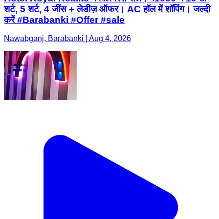
शर्ट, 5 शर्ट, 4 जींस + लेडीज़ ऑफर। AC हॉल में शॉपिंग। जल्दी
करें #Barabanki #Offer #sale
Nawabganj, Barabanki | Aug 4, 2026