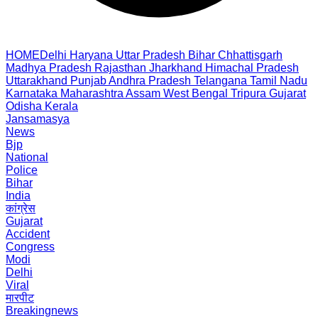
HOME
Delhi
Haryana
Uttar Pradesh
Bihar
Chhattisgarh
Madhya Pradesh
Rajasthan
Jharkhand
Himachal Pradesh
Uttarakhand
Punjab
Andhra Pradesh
Telangana
Tamil Nadu
Karnataka
Maharashtra
Assam
West Bengal
Tripura
Gujarat
Odisha
Kerala
Jansamasya
News
Bjp
National
Police
Bihar
India
कांग्रेस
Gujarat
Accident
Congress
Modi
Delhi
Viral
मारपीट
Breakingnews