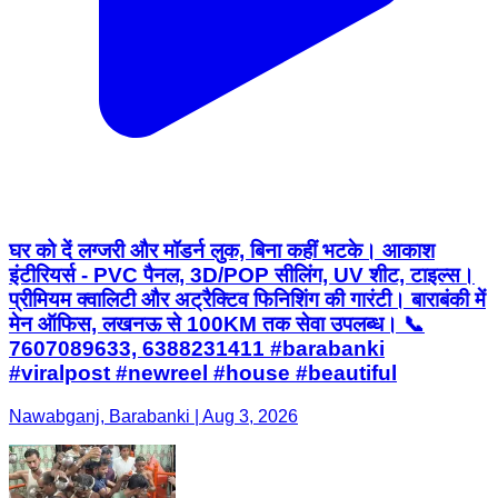
घर को दें लग्जरी और मॉडर्न लुक, बिना कहीं भटके। आकाश
इंटीरियर्स - PVC पैनल, 3D/POP सीलिंग, UV शीट, टाइल्स।
प्रीमियम क्वालिटी और अट्रैक्टिव फिनिशिंग की गारंटी। बाराबंकी में
मेन ऑफिस, लखनऊ से 100KM तक सेवा उपलब्ध। 📞
7607089633, 6388231411 #barabanki
#viralpost #newreel #house #beautiful
Nawabganj, Barabanki | Aug 3, 2026