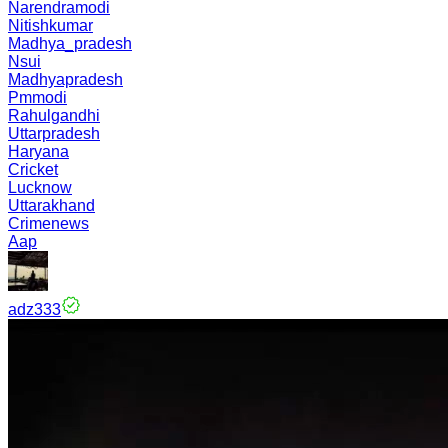
Narendramodi
Nitishkumar
Madhya_pradesh
Nsui
Madhyapradesh
Pmmodi
Rahulgandhi
Uttarpradesh
Haryana
Cricket
Lucknow
Uttarakhand
Crimenews
Aap
adz333