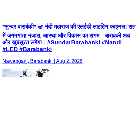
*सुन्दर बाराबंकी* 🪔 नंदी महाराज की एलईडी लाइटिंग फाइनल! रात
में जगमगाता नजारा, आस्था और विकास का संगम। बाराबंकी अब
और खूबसूरत लगेगा। #SundarBarabanki #Nandi
#LED #Barabanki
Nawabganj, Barabanki | Aug 2, 2026