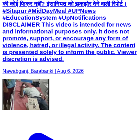
की कोई फिक्र नहीं? इंसानियत को झकझोर देने वाली रिपोर्ट। ​
#Sitapur #MidDayMeal #UPNews
#EducationSystem #UpNotifications
DISCLAIMER This video is intended for news
and informational purposes only. It does not
promote, support, or encourage any form of
violence, hatred, or illegal activity. The content
is presented solely to inform the public. Viewer
discretion is advised.
Nawabganj, Barabanki | Aug 6, 2026