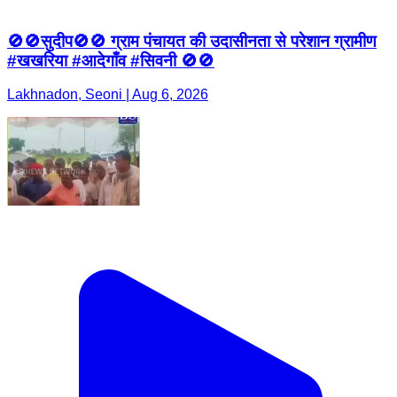
🚫🚫सुदीप🚫🚫 ग्राम पंचायत की उदासीनता से परेशान ग्रामीण
#खखरिया #आदेगाँव #सिवनी 🚫🚫
Lakhnadon, Seoni | Aug 6, 2026