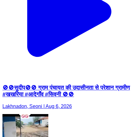
🚫🚫सुदीप🚫🚫 ग्राम पंचायत की उदासीनता से परेशान ग्रामीण
#खखरिया #आदेगाँव #सिवनी 🚫🚫
Lakhnadon, Seoni | Aug 6, 2026