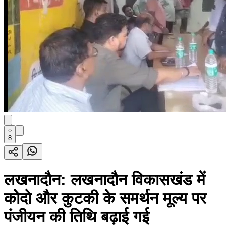
8
लखनादौन: लखनादौन विकासखंड में
कोदो और कुटकी के समर्थन मूल्य पर
पंजीयन की तिथि बढ़ाई गई