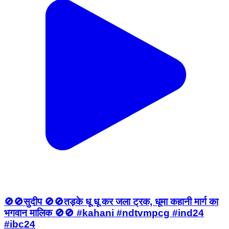
🚫🚫सुदीप 🚫🚫तड़के धू धू कर जला ट्रक, धूमा कहानी मार्ग का
भगवान मालिक 🚫🚫 #kahani #ndtvmpcg #ind24
#ibc24