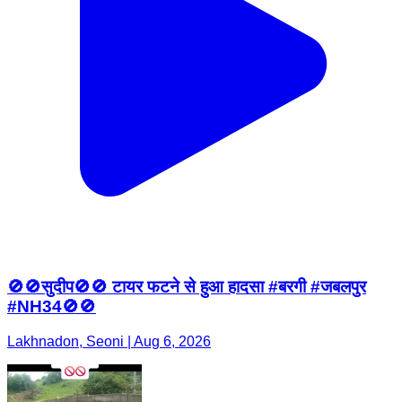
🚫🚫सुदीप🚫🚫 टायर फटने से हुआ हादसा #बरगी #जबलपुर
#NH34🚫🚫
Lakhnadon, Seoni | Aug 6, 2026