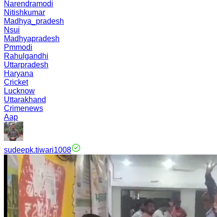
Narendramodi
Nitishkumar
Madhya_pradesh
Nsui
Madhyapradesh
Pmmodi
Rahulgandhi
Uttarpradesh
Haryana
Cricket
Lucknow
Uttarakhand
Crimenews
Aap
sudeepk.tiwari1008