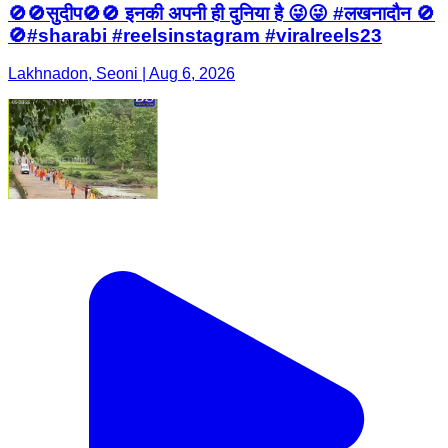
🚫🚫सुदीप🚫🚫 इनकी अपनी ही दुनिया है 😜😜 #लखनादौन 🚫
🚫#sharabi #reelsinstagram #viralreels23
Lakhnadon, Seoni | Aug 6, 2026