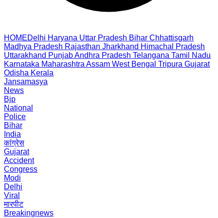
HOME
Delhi
Haryana
Uttar Pradesh
Bihar
Chhattisgarh
Madhya Pradesh
Rajasthan
Jharkhand
Himachal Pradesh
Uttarakhand
Punjab
Andhra Pradesh
Telangana
Tamil Nadu
Karnataka
Maharashtra
Assam
West Bengal
Tripura
Gujarat
Odisha
Kerala
Jansamasya
News
Bjp
National
Police
Bihar
India
कांग्रेस
Gujarat
Accident
Congress
Modi
Delhi
Viral
मारपीट
Breakingnews