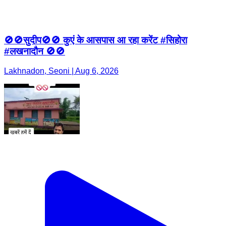
🚫🚫सुदीप🚫🚫 कुएं के आसपास आ रहा करेंट #सिहोरा
#लखनादौन 🚫🚫
Lakhnadon, Seoni | Aug 6, 2026