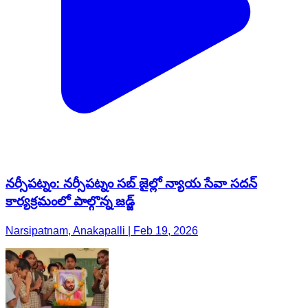
నర్సీపట్నం: నర్సీపట్నం సబ్ జైల్లో న్యాయ సేవా సదన్
కార్యక్రమంలో పాల్గొన్న జడ్జ్
Narsipatnam, Anakapalli | Feb 19, 2026