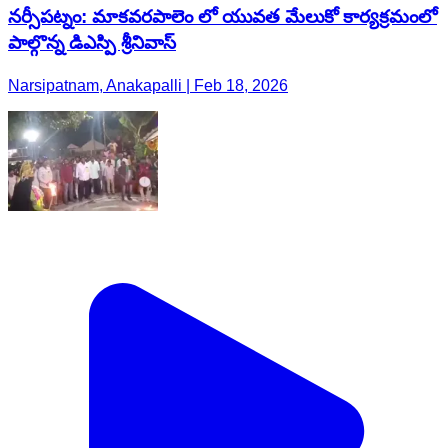
నర్సీపట్నం: మాకవరపాలెం లో యువత మేలుకో కార్యక్రమంలో
పాల్గొన్న డిఎస్పి శ్రీనివాస్
Narsipatnam, Anakapalli | Feb 18, 2026