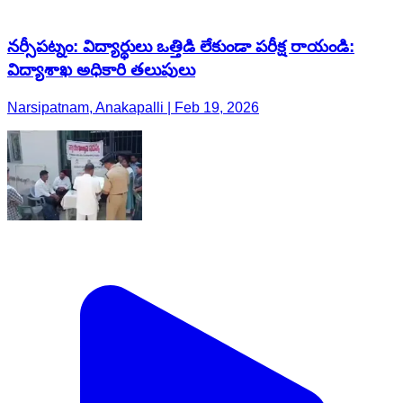
నర్సీపట్నం: విద్యార్థులు ఒత్తిడి లేకుండా పరీక్ష రాయండి:
విద్యాశాఖ అధికారి తలుపులు
Narsipatnam, Anakapalli | Feb 19, 2026