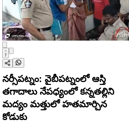
7
నర్సీపట్నం: వైబీపట్నంలో ఆస్తి
తగాదాలు నేపధ్యంలో కన్నతల్లిని
మద్యం మత్తులో హతమార్చిన
కోడుకు