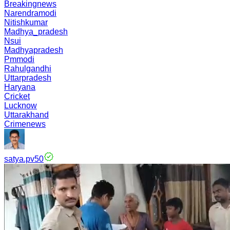
Breakingnews
Narendramodi
Nitishkumar
Madhya_pradesh
Nsui
Madhyapradesh
Pmmodi
Rahulgandhi
Uttarpradesh
Haryana
Cricket
Lucknow
Uttarakhand
Crimenews
satya.pv50