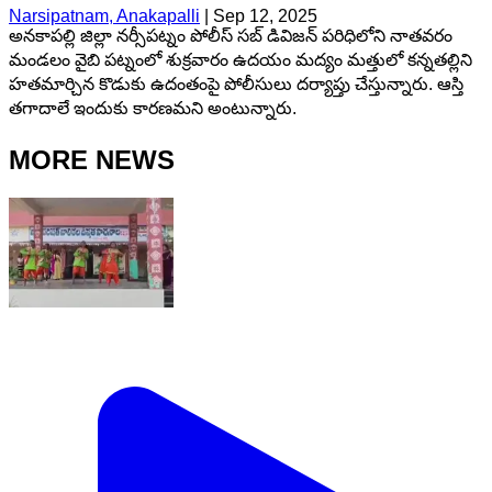
Narsipatnam, Anakapalli
|
Sep 12, 2025
అనకాపల్లి జిల్లా నర్సీపట్నం పోలీస్ సబ్ డివిజన్ పరిధిలోని నాతవరం
మండలం వైబి పట్నంలో శుక్రవారం ఉదయం మద్యం మత్తులో కన్నతల్లిని
హతమార్చిన కొడుకు ఉదంతంపై పోలీసులు దర్యాప్తు చేస్తున్నారు. ఆస్తి
తగాదాలే ఇందుకు కారణమని అంటున్నారు.
MORE NEWS