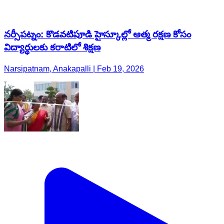
నర్సీపట్నం: కొడవటిపూడి హైస్కూల్లో ఆత్మ రక్షణ కోసం
విద్యార్థులకు కరాటిలో శిక్షణ
Narsipatnam, Anakapalli | Feb 19, 2026