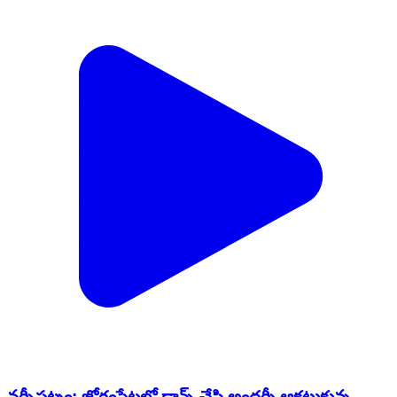
నర్సీపట్నం: జోగంపేటలో డాన్స్ చేసి అందర్నీ ఆకట్టుకున్న