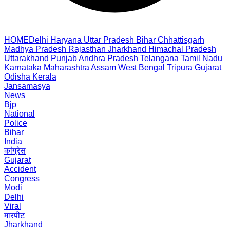
HOME
Delhi
Haryana
Uttar Pradesh
Bihar
Chhattisgarh
Madhya Pradesh
Rajasthan
Jharkhand
Himachal Pradesh
Uttarakhand
Punjab
Andhra Pradesh
Telangana
Tamil Nadu
Karnataka
Maharashtra
Assam
West Bengal
Tripura
Gujarat
Odisha
Kerala
Jansamasya
News
Bjp
National
Police
Bihar
India
कांग्रेस
Gujarat
Accident
Congress
Modi
Delhi
Viral
मारपीट
Jharkhand