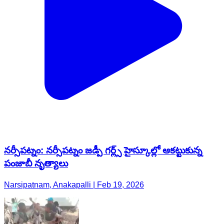
నర్సీపట్నం: నర్సీపట్నం జడ్పీ గర్ల్స్ హైస్కూల్లో ఆకట్టుకున్న
పంజాబీ నృత్యాలు
Narsipatnam, Anakapalli | Feb 19, 2026