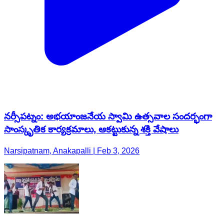
నర్సీపట్నం: అభయాంజనేయ స్వామి ఉత్సవాల సందర్భంగా
సాంస్కృతిక కార్యక్రమాలు, ఆకట్టుకున్న శక్తి వేషాలు
Narsipatnam, Anakapalli | Feb 3, 2026