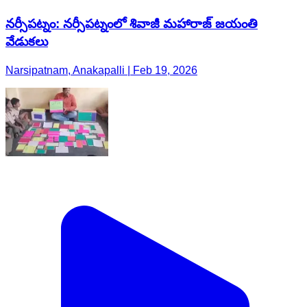
నర్సీపట్నం: నర్సీపట్నంలో శివాజీ మహారాజ్ జయంతి
వేడుకలు
Narsipatnam, Anakapalli | Feb 19, 2026