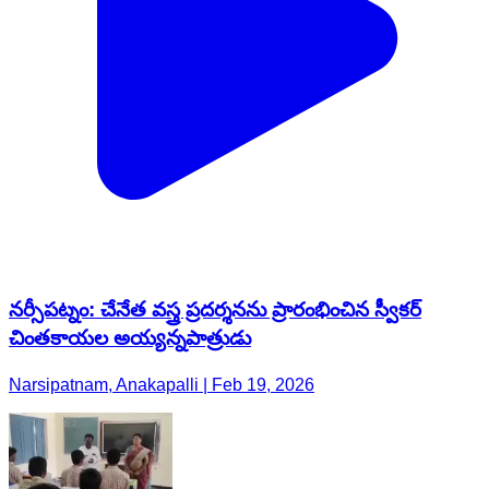
నర్సీపట్నం: చేనేత వస్త్ర ప్రదర్శనను ప్రారంభించిన స్వీకర్
చింతకాయల అయ్యన్నపాత్రుడు
Narsipatnam, Anakapalli | Feb 19, 2026