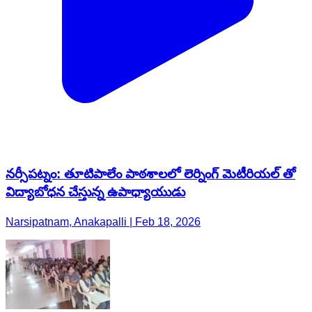
నర్సీపట్నం: తూటిపాలేం పాఠశాలలో లెర్నింగ్ మెటీరియల్ తో
విద్యాబోధన చేస్తున్న ఉపాధ్యాయుడు
Narsipatnam, Anakapalli | Feb 18, 2026