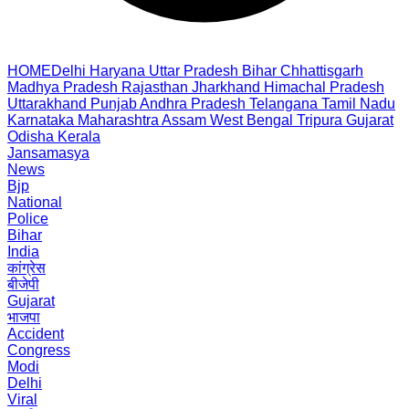
HOME
Delhi
Haryana
Uttar Pradesh
Bihar
Chhattisgarh
Madhya Pradesh
Rajasthan
Jharkhand
Himachal Pradesh
Uttarakhand
Punjab
Andhra Pradesh
Telangana
Tamil Nadu
Karnataka
Maharashtra
Assam
West Bengal
Tripura
Gujarat
Odisha
Kerala
Jansamasya
News
Bjp
National
Police
Bihar
India
कांग्रेस
बीजेपी
Gujarat
भाजपा
Accident
Congress
Modi
Delhi
Viral