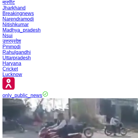
मारपीट
Jharkhand
Breakingnews
Narendramodi
Nitishkumar
Madhya_pradesh
Nsui
उत्तरप्रदेश
Pmmodi
Rahulgandhi
Uttarpradesh
Haryana
Cricket
Lucknow
only_public_news