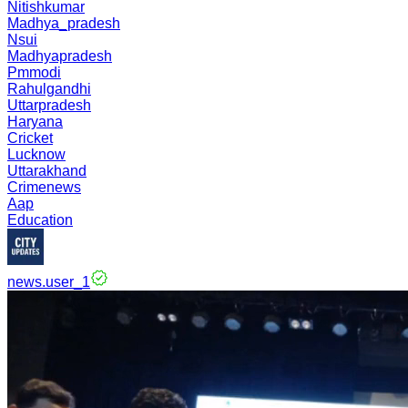
Nitishkumar
Madhya_pradesh
Nsui
Madhyapradesh
Pmmodi
Rahulgandhi
Uttarpradesh
Haryana
Cricket
Lucknow
Uttarakhand
Crimenews
Aap
Education
news.user_1