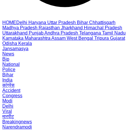
HOME
Delhi
Haryana
Uttar Pradesh
Bihar
Chhattisgarh
Madhya Pradesh
Rajasthan
Jharkhand
Himachal Pradesh
Uttarakhand
Punjab
Andhra Pradesh
Telangana
Tamil Nadu
Karnataka
Maharashtra
Assam
West Bengal
Tripura
Gujarat
Odisha
Kerala
Jansamasya
News
Bjp
National
Police
Bihar
India
कांग्रेस
Accident
Congress
Modi
Delhi
Viral
मारपीट
Breakingnews
Narendramodi