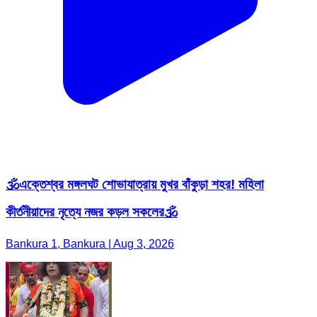
🕉️এক্তেশ্বর মঙ্গলঘট শোভাযাত্রায় মুখর বাঁকুড়া শহর! মহিলা
কীর্তনীয়াদের নৃত্যে নজর কড়ল সকলের🕉️
Bankura 1, Bankura | Aug 3, 2026