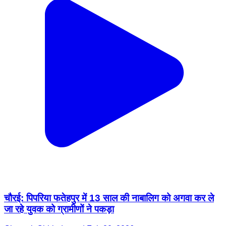
चौरई: पिपरिया फतेहपुर में 13 साल की नाबालिग को अगवा कर ले
जा रहे युवक को ग्रामीणों ने पकड़ा