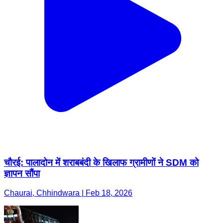
चौरई: पालादोन में शराबबंदी के खिलाफ ग्रामीणों ने SDM को
ज्ञापन सौंपा
Chaurai, Chhindwara | Feb 18, 2026