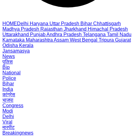
HOME
Delhi
Haryana
Uttar Pradesh
Bihar
Chhattisgarh
Madhya Pradesh
Rajasthan
Jharkhand
Himachal Pradesh
Uttarakhand
Punjab
Andhra Pradesh
Telangana
Tamil Nadu
Karnataka
Maharashtra
Assam
West Bengal
Tripura
Gujarat
Odisha
Kerala
Jansamasya
News
पुलिस
Bjp
National
Police
Bihar
India
कांग्रेस
भाजपा
Congress
Modi
Delhi
Viral
मारपीट
Breakingnews