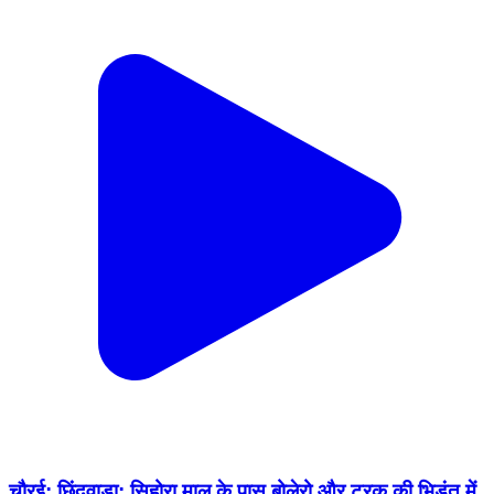
चौरई: छिंदवाड़ा: सिहोरा माल के पास बोलेरो और ट्रक की भिड़ंत में