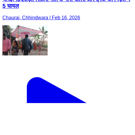
5 घायल
Chaurai, Chhindwara | Feb 16, 2026