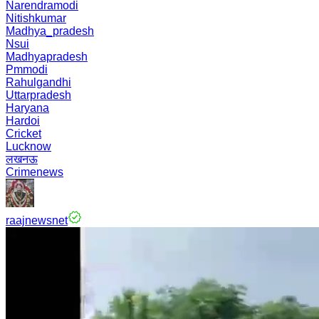
Narendramodi
Nitishkumar
Madhya_pradesh
Nsui
Madhyapradesh
Pmmodi
Rahulgandhi
Uttarpradesh
Haryana
Hardoi
Cricket
Lucknow
लखनऊ
Crimenews
raajnewsnet