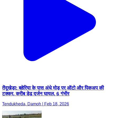
तेंदूखेड़ा: बहेरिया के पास अंधे मोड़ पर ऑटो और पिकअप की
टक्कर, करीब डेढ़ दर्जन घायल, 6 गंभीर
Tendukheda, Damoh | Feb 18, 2026