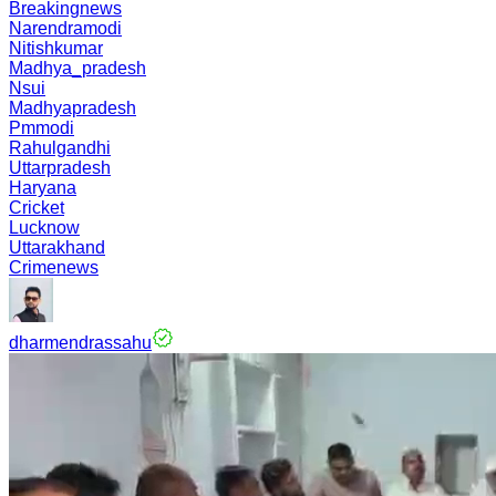
Breakingnews
Narendramodi
Nitishkumar
Madhya_pradesh
Nsui
Madhyapradesh
Pmmodi
Rahulgandhi
Uttarpradesh
Haryana
Cricket
Lucknow
Uttarakhand
Crimenews
dharmendrassahu