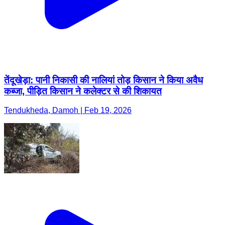
तेंदूखेड़ा: पानी निकासी की नालियां तोड़ किसान ने किया अवैध
कब्जा, पीड़ित किसान ने कलेक्टर से की शिकायत
Tendukheda, Damoh | Feb 19, 2026