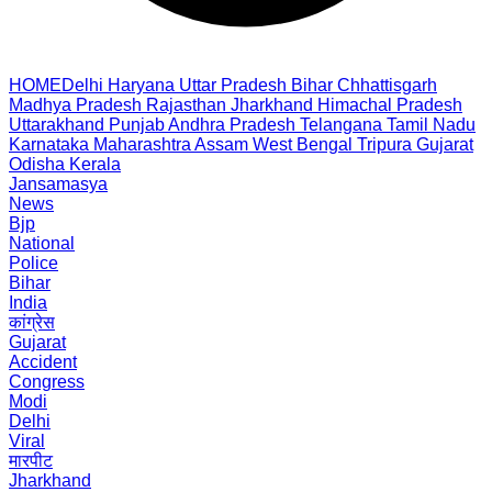
HOME
Delhi
Haryana
Uttar Pradesh
Bihar
Chhattisgarh
Madhya Pradesh
Rajasthan
Jharkhand
Himachal Pradesh
Uttarakhand
Punjab
Andhra Pradesh
Telangana
Tamil Nadu
Karnataka
Maharashtra
Assam
West Bengal
Tripura
Gujarat
Odisha
Kerala
Jansamasya
News
Bjp
National
Police
Bihar
India
कांग्रेस
Gujarat
Accident
Congress
Modi
Delhi
Viral
मारपीट
Jharkhand