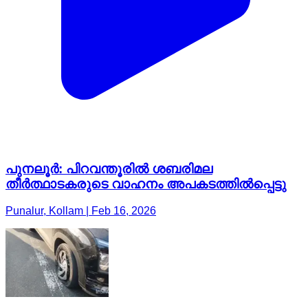
പുനലൂർ: പിറവന്തൂരിൽ ശബരിമല
തീർത്ഥാടകരുടെ വാഹനം അപകടത്തിൽപ്പെട്ടു
Punalur, Kollam | Feb 16, 2026