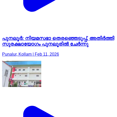
പുനലൂർ: നിയമസഭാ തെരഞ്ഞെടുപ്പ്, അതിർത്തി
സുരക്ഷായോഗം പുനലൂരിൽ ചേർന്നു
Punalur, Kollam | Feb 11, 2026