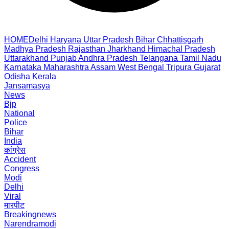
HOME
Delhi
Haryana
Uttar Pradesh
Bihar
Chhattisgarh
Madhya Pradesh
Rajasthan
Jharkhand
Himachal Pradesh
Uttarakhand
Punjab
Andhra Pradesh
Telangana
Tamil Nadu
Karnataka
Maharashtra
Assam
West Bengal
Tripura
Gujarat
Odisha
Kerala
Jansamasya
News
Bjp
National
Police
Bihar
India
कांग्रेस
Accident
Congress
Modi
Delhi
Viral
मारपीट
Breakingnews
Narendramodi