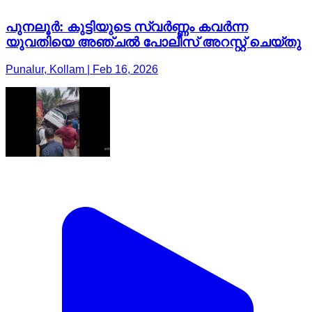
പുനലൂർ: കുട്ടിയുടെ സ്വർണ്ണം കവർന്ന
യുവതിയെ അഞ്ചൽ പോലീസ് അറസ്റ്റ് ചെയ്തു
Punalur, Kollam | Feb 16, 2026