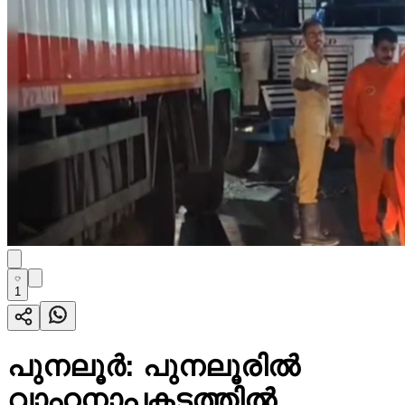
1
പുനലൂർ: പുനലൂരിൽ
വാഹനാപകടത്തിൽ