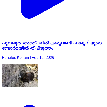
പുനലൂർ: അഞ്ചലിൽ കശുവണ്ടി ഫാക്ടറിയുടെ
ബോർമയിൽ തീപിടുത്തം
Punalur, Kollam | Feb 12, 2026