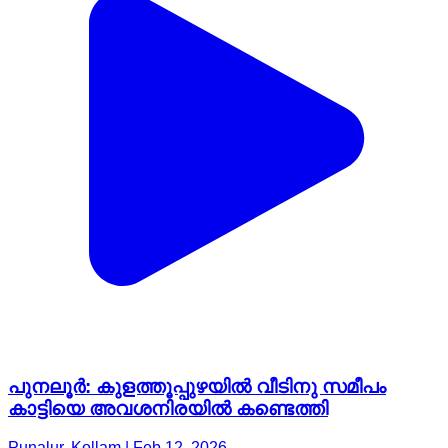
പുനലൂർ: കുളത്തൂപ്പുഴയിൽ വീടിനു സമീപം
കാട്ടിയെ അവശനിരയിൽ കണ്ടെത്തി
Punalur, Kollam | Feb 12, 2026