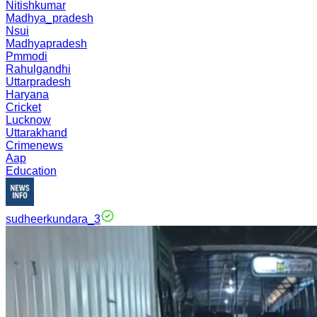
Nitishkumar
Madhya_pradesh
Nsui
Madhyapradesh
Pmmodi
Rahulgandhi
Uttarpradesh
Haryana
Cricket
Lucknow
Uttarakhand
Crimenews
Aap
Education
sudheerkundara_3