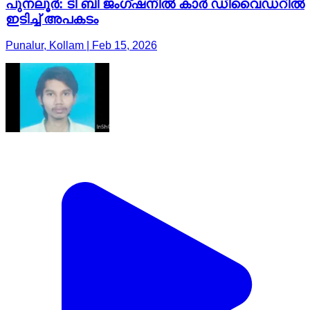
പുനലൂർ: ടി ബി ജംഗ്ഷനിൽ കാർ ഡിവൈഡറിൽ
ഇടിച്ച് അപകടം
Punalur, Kollam | Feb 15, 2026