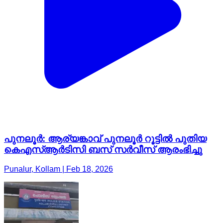
പുനലൂർ: ആര്യങ്കാവ് പുനലൂർ റൂട്ടിൽ പുതിയ
കെഎസ്ആർടിസി ബസ് സർവീസ് ആരംഭിച്ചു
Punalur, Kollam | Feb 18, 2026