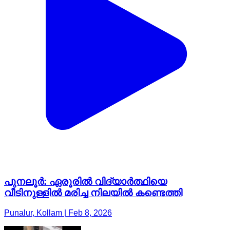
പുനലൂർ: ഏരൂരിൽ വിദ്യാർത്ഥിയെ
വീടിനുള്ളിൽ മരിച്ച നിലയിൽ കണ്ടെത്തി
Punalur, Kollam | Feb 8, 2026