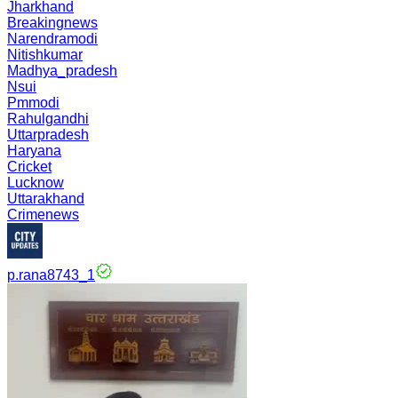
Jharkhand
Breakingnews
Narendramodi
Nitishkumar
Madhya_pradesh
Nsui
Pmmodi
Rahulgandhi
Uttarpradesh
Haryana
Cricket
Lucknow
Uttarakhand
Crimenews
p.rana8743_1