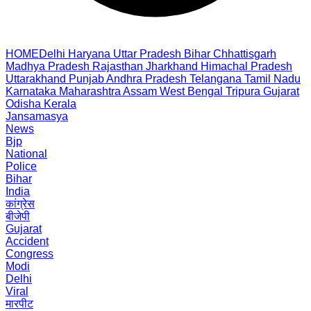
HOME
Delhi
Haryana
Uttar Pradesh
Bihar
Chhattisgarh
Madhya Pradesh
Rajasthan
Jharkhand
Himachal Pradesh
Uttarakhand
Punjab
Andhra Pradesh
Telangana
Tamil Nadu
Karnataka
Maharashtra
Assam
West Bengal
Tripura
Gujarat
Odisha
Kerala
Jansamasya
News
Bjp
National
Police
Bihar
India
कांग्रेस
बीजेपी
Gujarat
Accident
Congress
Modi
Delhi
Viral
मारपीट