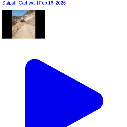
Satpuli, Garhwal | Feb 16, 2026