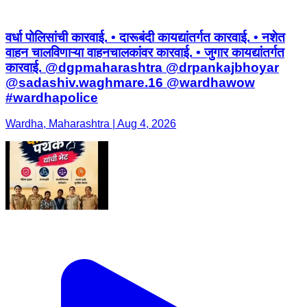
वर्धा पोलिसांची कारवाई. • दारूबंदी कायद्यांतर्गत कारवाई. • नशेत
वाहन चालविणाऱ्या वाहनचालकांवर कारवाई. • जुगार कायद्यांतर्गत
कारवाई. @dgpmaharashtra @drpankajbhoyar
@sadashiv.waghmare.16 @wardhawow
#wardhapolice
Wardha, Maharashtra | Aug 4, 2026