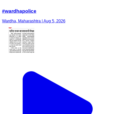
#wardhapolice
Wardha, Maharashtra | Aug 5, 2026