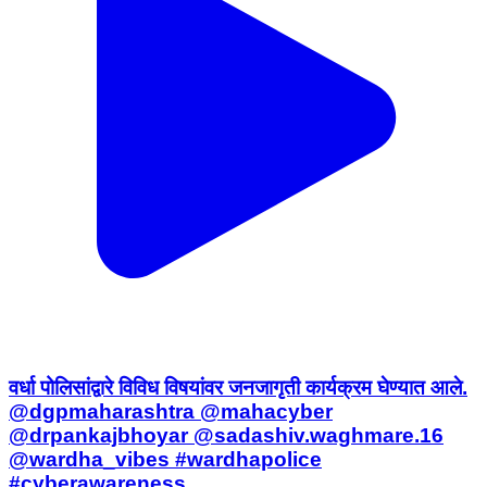
वर्धा पोलिसांद्वारे विविध विषयांवर जनजागृती कार्यक्रम घेण्यात आले.
@dgpmaharashtra @mahacyber
@drpankajbhoyar @sadashiv.waghmare.16
@wardha_vibes #wardhapolice
#cyberawareness
Wardha, Maharashtra | Aug 3, 2026