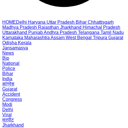
HOME
Delhi
Haryana
Uttar Pradesh
Bihar
Chhattisgarh
Madhya Pradesh
Rajasthan
Jharkhand
Himachal Pradesh
Uttarakhand
Punjab
Andhra Pradesh
Telangana
Tamil Nadu
Karnataka
Maharashtra
Assam
West Bengal
Tripura
Gujarat
Odisha
Kerala
Jansamasya
News
Bjp
National
Police
Bihar
India
कांग्रेस
Gujarat
Accident
Congress
Modi
Delhi
Viral
मारपीट
Jharkhand