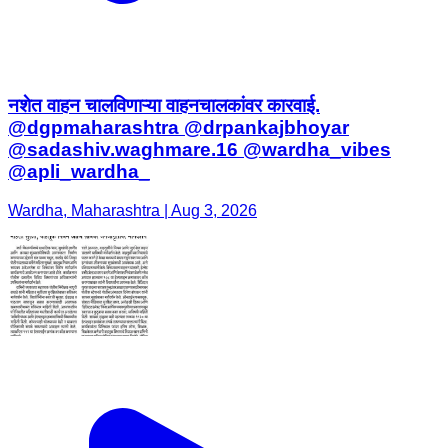
@dgpmaharashtra @drpankajbhoyar
@sadashiv.waghmare.16 @wardha_vibes
@apli_wardha_
Wardha, Maharashtra | Aug 3, 2026