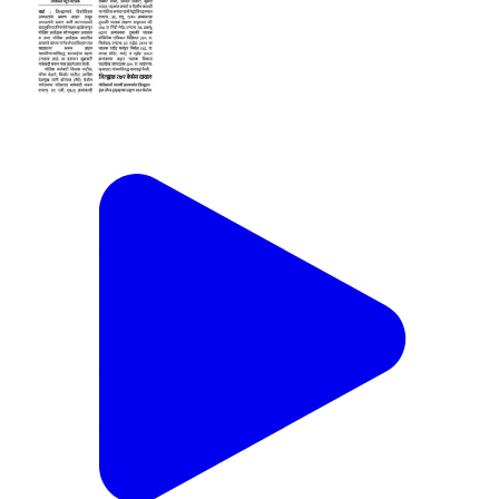
नशेत वाहन चालविणाऱ्या वाहनचालकांवर कारवाई.