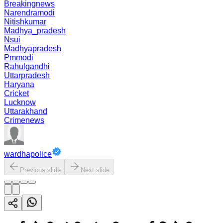
Breakingnews
Narendramodi
Nitishkumar
Madhya_pradesh
Nsui
Madhyapradesh
Pmmodi
Rahulgandhi
Uttarpradesh
Haryana
Cricket
Lucknow
Uttarakhand
Crimenews
wardhapolice
Previous slide
Next slide