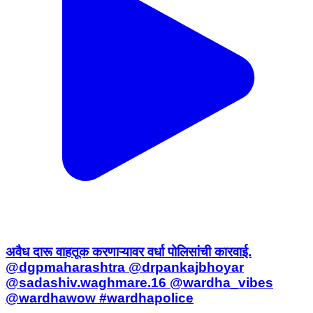
अवैध दारू वाहतूक करणाऱ्यावर वर्धा पोलिसांची कारवाई.
@dgpmaharashtra @drpankajbhoyar
@sadashiv.waghmare.16 @wardha_vibes
@wardhawow #wardhapolice