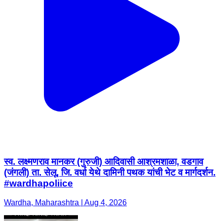
स्व. लक्ष्मणराव मानकर (गुरुजी) आदिवासी आश्रमशाळा, वडगाव
(जंगली) ता. सेलू, जि. वर्धा येथे दामिनी पथक यांची भेट व मार्गदर्शन.
#wardhapoliice
Wardha, Maharashtra | Aug 4, 2026