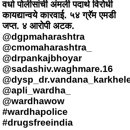
वर्धा पोलीसांची अंमली पदार्थ विरोधी
कायद्यान्वये कारवाई. ५४ ग्रॅम एमडी
जप्त. ४ आरोपी अटक.
@dgpmaharashtra
@cmomaharashtra_
@drpankajbhoyar
@sadashiv.waghmare.16
@dysp_dr.vandana_karkhel
@apli_wardha_
@wardhawow
#wardhapolice
#drugsfreeindia