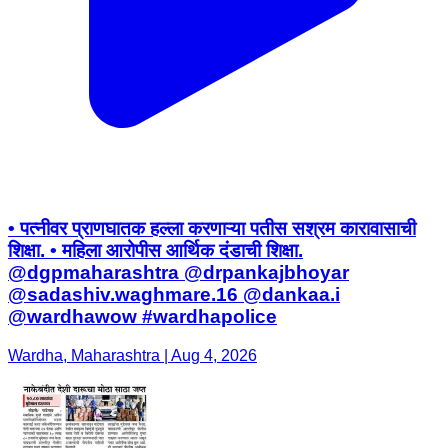
• पत्नीवर प्राणघातक हल्ला करणाऱ्या पतीस सश्रम कारावासाची
शिक्षा. • महिला आरोपीस आर्थिक दंडाची शिक्षा.
@dgpmaharashtra @drpankajbhoyar
@sadashiv.waghmare.16 @dankaa.i
@wardhawow #wardhapolice
Wardha, Maharashtra | Aug 4, 2026