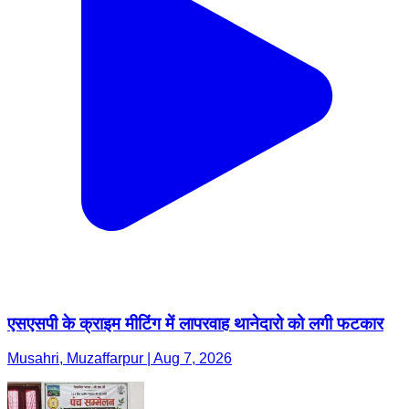
एसएसपी के क्राइम मीटिंग में लापरवाह थानेदारो को लगी फटकार
Musahri, Muzaffarpur | Aug 7, 2026