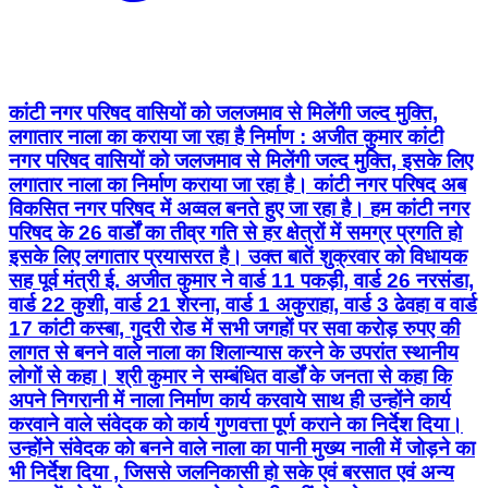
लगातार नाला का कराया जा रहा है निर्माण : अजीत कुमार कांटी
नगर परिषद वासियों को जलजमाव से मिलेंगी जल्द मुक्ति, इसके लिए
लगातार नाला का निर्माण कराया जा रहा है। कांटी नगर परिषद अब
विकसित नगर परिषद में अव्वल बनते हुए जा रहा है। हम कांटी नगर
परिषद के 26 वार्डों का तीव्र गति से हर क्षेत्रों में समग्र प्रगति हो
इसके लिए लगातार प्रयासरत है। उक्त बातें शुक्रवार को विधायक
सह पूर्व मंत्री ई. अजीत कुमार ने वार्ड 11 पकड़ी, वार्ड 26 नरसंडा,
वार्ड 22 कुशी, वार्ड 21 शेरना, वार्ड 1 अकुराहा, वार्ड 3 ढेवहा व वार्ड
17 कांटी कस्बा, गुदरी रोड में सभी जगहों पर सवा करोड़ रुपए की
लागत से बनने वाले नाला का शिलान्यास करने के उपरांत स्थानीय
लोगों से कहा। श्री कुमार ने सम्बंधित वार्डों के जनता से कहा कि
अपने निगरानी में नाला निर्माण कार्य करवाये साथ ही उन्होंने कार्य
करवाने वाले संवेदक को कार्य गुणवत्ता पूर्ण कराने का निर्देश दिया।
उन्होंने संवेदक को बनने वाले नाला का पानी मुख्य नाली में जोड़ने का
भी निर्देश दिया , जिससे जलनिकासी हो सके एवं बरसात एवं अन्य
समय में लोगों को जल जमाव से परेशानी नहीं हो सके। इस
शिलान्यास कार्यक्रम में पहुंचने पर वार्डों के स्थानीय अतिउत्साही
लोगों ने विधायक अजीत कुमार का भव्य स्वागत किया एवं इस कार्य
को करवाने के लिए आभार भी प्रकट किया।
Musahri, Muzaffarpur | Aug 7, 2026