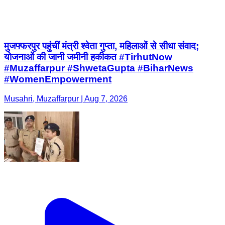
मुजफ्फरपुर पहुंचीं मंत्री श्वेता गुप्ता, महिलाओं से सीधा संवाद;
योजनाओं की जानी जमीनी हकीकत #TirhutNow
#Muzaffarpur #ShwetaGupta #BiharNews
#WomenEmpowerment
Musahri, Muzaffarpur | Aug 7, 2026