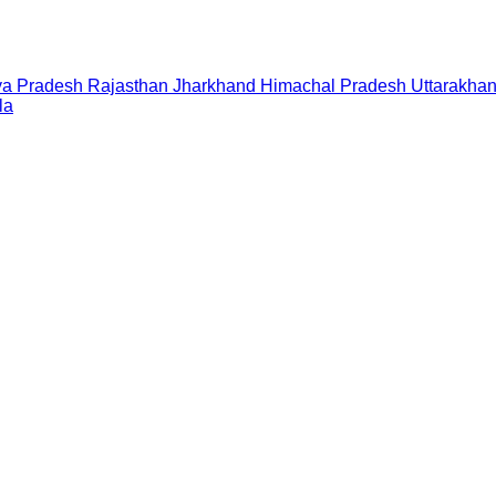
a Pradesh
Rajasthan
Jharkhand
Himachal Pradesh
Uttarakha
la