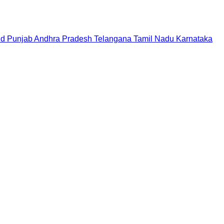
nd
Punjab
Andhra Pradesh
Telangana
Tamil Nadu
Karnataka