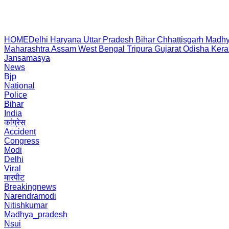
HOME
Delhi
Haryana
Uttar Pradesh
Bihar
Chhattisgarh
Madhy
Maharashtra
Assam
West Bengal
Tripura
Gujarat
Odisha
Kera
Jansamasya
News
Bjp
National
Police
Bihar
India
कांग्रेस
Accident
Congress
Modi
Delhi
Viral
मारपीट
Breakingnews
Narendramodi
Nitishkumar
Madhya_pradesh
Nsui