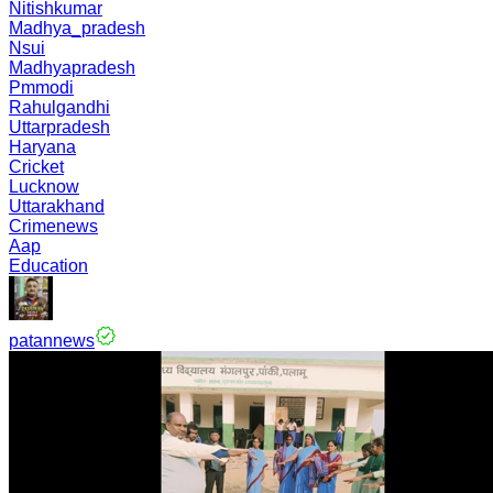
Nitishkumar
Madhya_pradesh
Nsui
Madhyapradesh
Pmmodi
Rahulgandhi
Uttarpradesh
Haryana
Cricket
Lucknow
Uttarakhand
Crimenews
Aap
Education
patannews