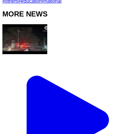
#
others
#
education
#
national
MORE NEWS