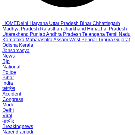
HOME
Delhi
Haryana
Uttar Pradesh
Bihar
Chhattisgarh
Madhya Pradesh
Rajasthan
Jharkhand
Himachal Pradesh
Uttarakhand
Punjab
Andhra Pradesh
Telangana
Tamil Nadu
Karnataka
Maharashtra
Assam
West Bengal
Tripura
Gujarat
Odisha
Kerala
Jansamasya
News
Bjp
National
Police
Bihar
India
कांग्रेस
Accident
Congress
Modi
Delhi
Viral
मारपीट
Breakingnews
Narendramodi