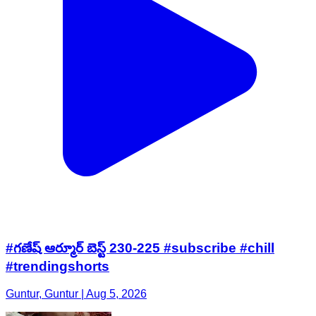
#గణేష్ ఆర్మూర్ బెస్ట్ 230-225 #subscribe #chill
#trendingshorts
Guntur, Guntur | Aug 5, 2026