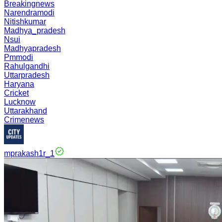
Breakingnews
Narendramodi
Nitishkumar
Madhya_pradesh
Nsui
Madhyapradesh
Pmmodi
Rahulgandhi
Uttarpradesh
Haryana
Cricket
Lucknow
Uttarakhand
Crimenews
mprakash1r_1