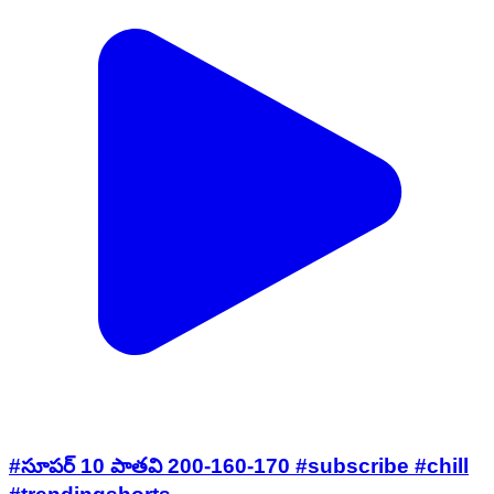
#సూపర్ 10 పాతవి 200-160-170 #subscribe #chill