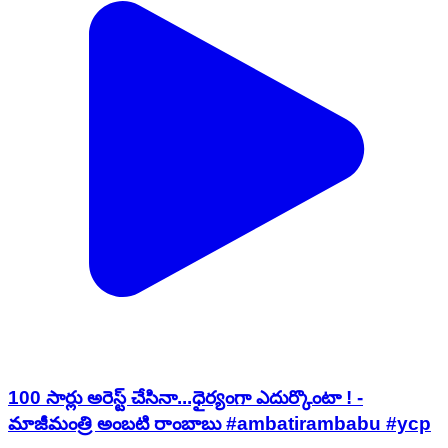
100 సార్లు అరెస్ట్ చేసినా...ధైర్యంగా ఎదుర్కొంటా ! -
మాజీమంత్రి అంబటి రాంబాబు #ambatirambabu #ycp