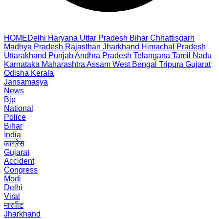
HOME
Delhi
Haryana
Uttar Pradesh
Bihar
Chhattisgarh
Madhya Pradesh
Rajasthan
Jharkhand
Himachal Pradesh
Uttarakhand
Punjab
Andhra Pradesh
Telangana
Tamil Nadu
Karnataka
Maharashtra
Assam
West Bengal
Tripura
Gujarat
Odisha
Kerala
Jansamasya
News
Bjp
National
Police
Bihar
India
कांग्रेस
Gujarat
Accident
Congress
Modi
Delhi
Viral
मारपीट
Jharkhand