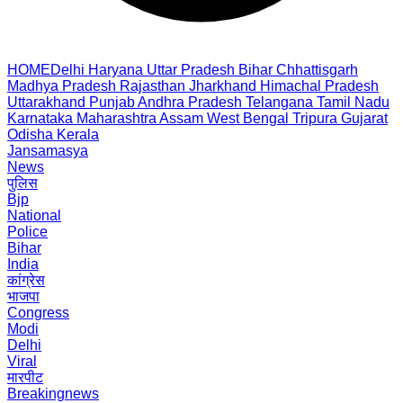
HOME
Delhi
Haryana
Uttar Pradesh
Bihar
Chhattisgarh
Madhya Pradesh
Rajasthan
Jharkhand
Himachal Pradesh
Uttarakhand
Punjab
Andhra Pradesh
Telangana
Tamil Nadu
Karnataka
Maharashtra
Assam
West Bengal
Tripura
Gujarat
Odisha
Kerala
Jansamasya
News
पुलिस
Bjp
National
Police
Bihar
India
कांग्रेस
भाजपा
Congress
Modi
Delhi
Viral
मारपीट
Breakingnews