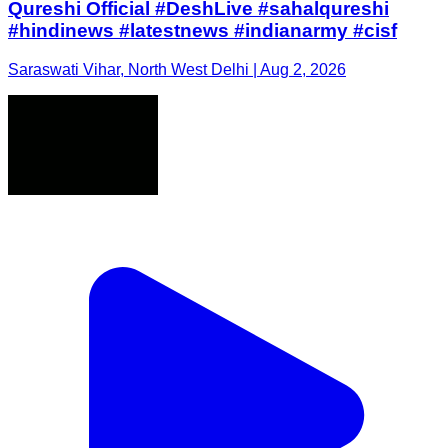
Qureshi Official #DeshLive #sahalqureshi
#hindinews #latestnews #indianarmy #cisf
Saraswati Vihar, North West Delhi | Aug 2, 2026