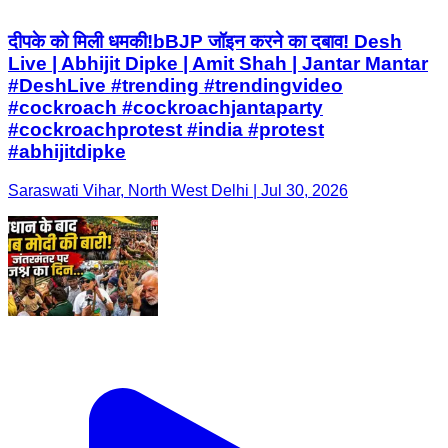
दीपके को मिली धमकी!bBJP जॉइन करने का दबाव! Desh
Live | Abhijit Dipke | Amit Shah | Jantar Mantar
#DeshLive #trending #trendingvideo
#cockroach #cockroachjantaparty
#cockroachprotest #india #protest
#abhijitdipke
Saraswati Vihar, North West Delhi | Jul 30, 2026