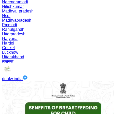
Narendramodi
Nitishkumar
Madhya_pradesh
Nsui
Madhyapradesh
Pmmodi
Rahulgandhi
Uttarpradesh
Haryana
Hardoi
Cricket
Lucknow
Uttarakhand
लखनऊ
dohfw.india