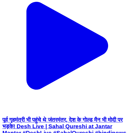
पूर्व गृहमंत्री भी पहुंचे थे जंतरमंतर, देश के गोल्ड मैन भी मोदी पर
भड़के! Desh Live | Sahal Qureshi at Jantar
Mantar #DeshLive #SahalQureshi #hindinews