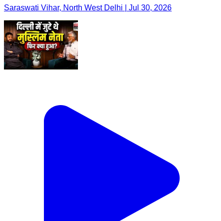
Saraswati Vihar, North West Delhi | Jul 30, 2026