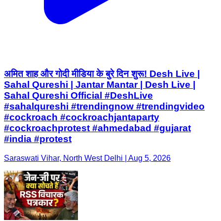
अमित शाह और गोदी मीडिया के बुरे दिन शुरू! Desh Live |
Sahal Qureshi | Jantar Mantar | Desh Live |
Sahal Qureshi Official #DeshLive
#sahalqureshi #trendingnow #trendingvideo
#cockroach #cockroachjantaparty
#cockroachprotest #ahmedabad #gujarat
#india #protest
Saraswati Vihar, North West Delhi | Aug 5, 2026