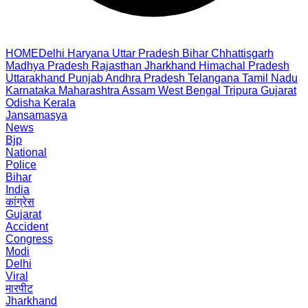
HOME
Delhi
Haryana
Uttar Pradesh
Bihar
Chhattisgarh
Madhya Pradesh
Rajasthan
Jharkhand
Himachal Pradesh
Uttarakhand
Punjab
Andhra Pradesh
Telangana
Tamil Nadu
Karnataka
Maharashtra
Assam
West Bengal
Tripura
Gujarat
Odisha
Kerala
Jansamasya
News
Bjp
National
Police
Bihar
India
कांग्रेस
Gujarat
Accident
Congress
Modi
Delhi
Viral
मारपीट
Jharkhand