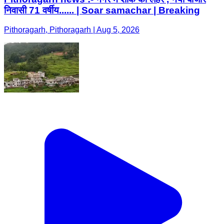
निवासी 71 वर्षीय...... | Soar samachar | Breaking
Pithoragarh, Pithoragarh | Aug 5, 2026