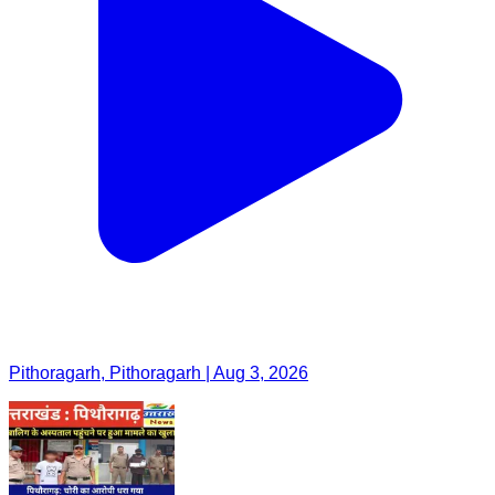
Pithoragarh, Pithoragarh | Aug 3, 2026