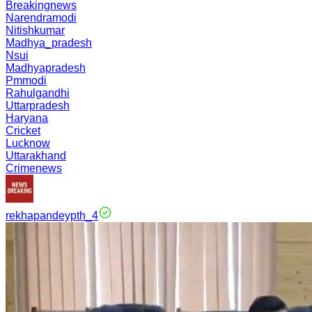
Breakingnews
Narendramodi
Nitishkumar
Madhya_pradesh
Nsui
Madhyapradesh
Pmmodi
Rahulgandhi
Uttarpradesh
Haryana
Cricket
Lucknow
Uttarakhand
Crimenews
rekhapandeypth_4