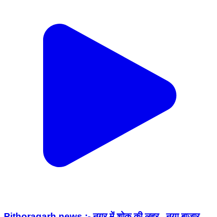
Pithoragarh news :- नगर में शोक की लहर , नया बाजार