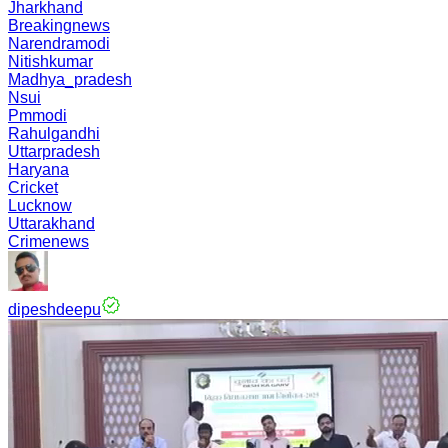
Jharkhand
Breakingnews
Narendramodi
Nitishkumar
Madhya_pradesh
Nsui
Pmmodi
Rahulgandhi
Uttarpradesh
Haryana
Cricket
Lucknow
Uttarakhand
Crimenews
dipeshdeepu