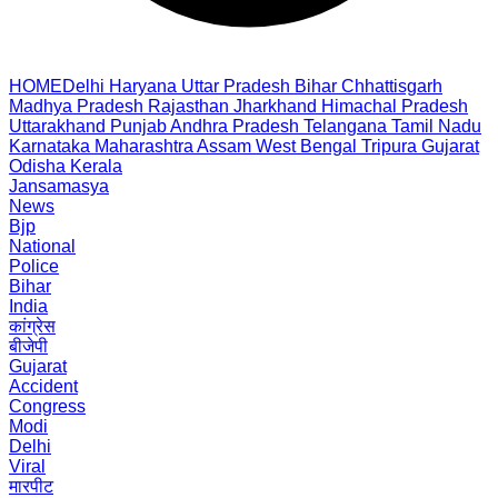
HOME
Delhi
Haryana
Uttar Pradesh
Bihar
Chhattisgarh
Madhya Pradesh
Rajasthan
Jharkhand
Himachal Pradesh
Uttarakhand
Punjab
Andhra Pradesh
Telangana
Tamil Nadu
Karnataka
Maharashtra
Assam
West Bengal
Tripura
Gujarat
Odisha
Kerala
Jansamasya
News
Bjp
National
Police
Bihar
India
कांग्रेस
बीजेपी
Gujarat
Accident
Congress
Modi
Delhi
Viral
मारपीट