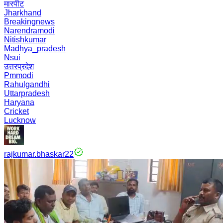
मारपीट
Jharkhand
Breakingnews
Narendramodi
Nitishkumar
Madhya_pradesh
Nsui
उत्तरप्रदेश
Pmmodi
Rahulgandhi
Uttarpradesh
Haryana
Cricket
Lucknow
rajkumar.bhaskar22