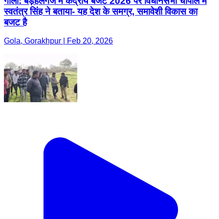
गोला: बड़हलगंज में केंद्रीय बजट 2026 पर विधानसभा चौपाल में
स्वतंत्र सिंह ने बताया- यह देश के समग्र, समावेशी विकास का
बजट है
Gola, Gorakhpur | Feb 20, 2026