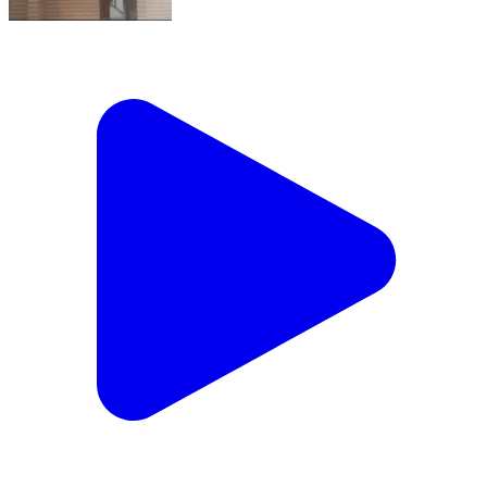
गोला: गोला इलाके में दो पक्षों के बीच मारपीट, पांच घायल, 11
नामजद व अज्ञात के खिलाफ केस दर्ज
Gola, Gorakhpur | Feb 17, 2026