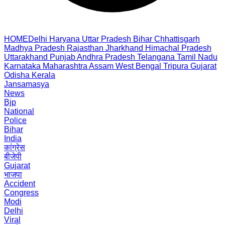
HOME
Delhi
Haryana
Uttar Pradesh
Bihar
Chhattisgarh
Madhya Pradesh
Rajasthan
Jharkhand
Himachal Pradesh
Uttarakhand
Punjab
Andhra Pradesh
Telangana
Tamil Nadu
Karnataka
Maharashtra
Assam
West Bengal
Tripura
Gujarat
Odisha
Kerala
Jansamasya
News
Bjp
National
Police
Bihar
India
कांग्रेस
बीजेपी
Gujarat
भाजपा
Accident
Congress
Modi
Delhi
Viral