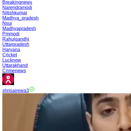
Breakingnews
Narendramodi
Nitishkumar
Madhya_pradesh
Nsui
Madhyapradesh
Pmmodi
Rahulgandhi
Uttarpradesh
Haryana
Cricket
Lucknow
Uttarakhand
Crimenews
shrisairewa3