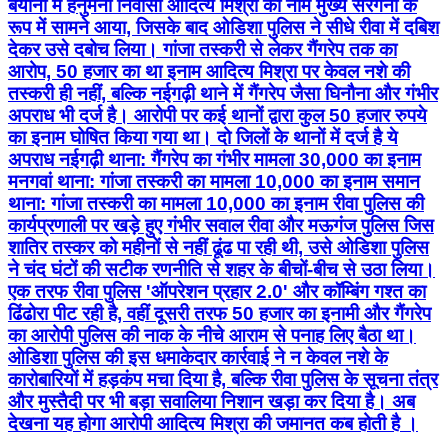
बयानों में हनुमना निवासी आदित्य मिश्रा का नाम मुख्य सरगना के
रूप में सामने आया, जिसके बाद ओडिशा पुलिस ने सीधे रीवा में दबिश
देकर उसे दबोच लिया। गांजा तस्करी से लेकर गैंगरेप तक का
आरोप, 50 हजार का था इनाम आदित्य मिश्रा पर केवल नशे की
तस्करी ही नहीं, बल्कि नईगढ़ी थाने में गैंगरेप जैसा घिनौना और गंभीर
अपराध भी दर्ज है। आरोपी पर कई थानों द्वारा कुल 50 हजार रुपये
का इनाम घोषित किया गया था। दो जिलों के थानों में दर्ज है ये
अपराध नईगढ़ी थाना: गैंगरेप का गंभीर मामला 30,000 का इनाम
मनगवां थाना: गांजा तस्करी का मामला 10,000 का इनाम समान
थाना: गांजा तस्करी का मामला 10,000 का इनाम रीवा पुलिस की
कार्यप्रणाली पर खड़े हुए गंभीर सवाल रीवा और मऊगंज पुलिस जिस
शातिर तस्कर को महीनों से नहीं ढूंढ पा रही थी, उसे ओडिशा पुलिस
ने चंद घंटों की सटीक रणनीति से शहर के बीचों-बीच से उठा लिया।
एक तरफ रीवा पुलिस 'ऑपरेशन प्रहार 2.0' और कॉम्बिंग गश्त का
ढिंढोरा पीट रही है, वहीं दूसरी तरफ 50 हजार का इनामी और गैंगरेप
का आरोपी पुलिस की नाक के नीचे आराम से पनाह लिए बैठा था।
ओडिशा पुलिस की इस धमाकेदार कार्रवाई ने न केवल नशे के
कारोबारियों में हड़कंप मचा दिया है, बल्कि रीवा पुलिस के सूचना तंत्र
और मुस्तैदी पर भी बड़ा सवालिया निशान खड़ा कर दिया है। अब
देखना यह होगा आरोपी आदित्य मिश्रा की जमानत कब होती है ।