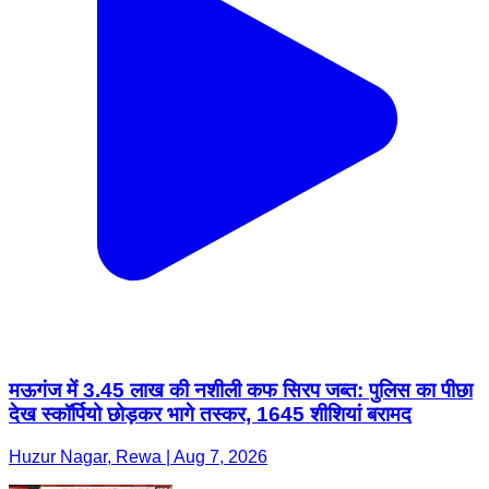
मऊगंज में 3.45 लाख की नशीली कफ सिरप जब्त: पुलिस का पीछा
देख स्कॉर्पियो छोड़कर भागे तस्कर, 1645 शीशियां बरामद
Huzur Nagar, Rewa | Aug 7, 2026