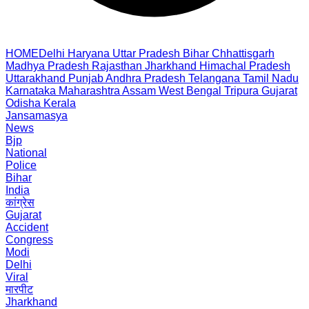
HOME
Delhi
Haryana
Uttar Pradesh
Bihar
Chhattisgarh
Madhya Pradesh
Rajasthan
Jharkhand
Himachal Pradesh
Uttarakhand
Punjab
Andhra Pradesh
Telangana
Tamil Nadu
Karnataka
Maharashtra
Assam
West Bengal
Tripura
Gujarat
Odisha
Kerala
Jansamasya
News
Bjp
National
Police
Bihar
India
कांग्रेस
Gujarat
Accident
Congress
Modi
Delhi
Viral
मारपीट
Jharkhand