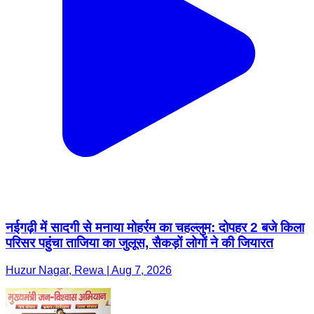
नईगढ़ी में सादगी से मनाया मोहर्रम का चहल्लुम: दोपहर 2 बजे किला
परिसर पहुंचा ताजिया का जुलूस, सैकड़ों लोगों ने की जियारत
Huzur Nagar, Rewa | Aug 7, 2026