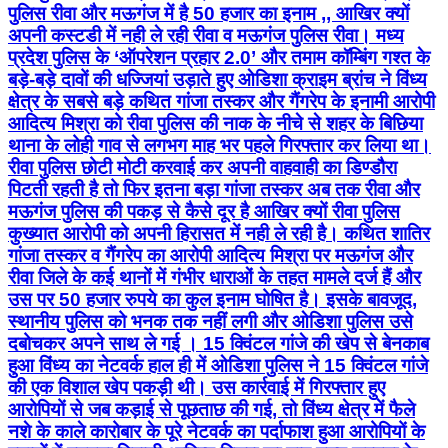
पुलिस रीवा और मऊगंज में है 50 हजार का इनाम ,, आखिर क्यों
अपनी कस्टडी में नही ले रही रीवा व मऊगंज पुलिस रीवा। मध्य
प्रदेश पुलिस के ‘ऑपरेशन प्रहार 2.0’ और तमाम कॉम्बिंग गश्त के
बड़े-बड़े दावों की धज्जियां उड़ाते हुए ओडिशा क्राइम ब्रांच ने विंध्य
क्षेत्र के सबसे बड़े कथित गांजा तस्कर और गैंगरेप के इनामी आरोपी
आदित्य मिश्रा को रीवा पुलिस की नाक के नीचे से शहर के बिछिया
थाना के लोही गाव से लगभग माह भर पहले गिरफ्तार कर लिया था।
रीवा पुलिस छोटी मोटी करवाई कर अपनी वाहवाही का डिण्डौरा
पिटती रहती है तो फिर इतना बड़ा गांजा तस्कर अब तक रीवा और
मऊगंज पुलिस की पकड़ से कैसे दूर है आखिर क्यों रीवा पुलिस
कुख्यात आरोपी को अपनी हिरासत में नही ले रही है। कथित शातिर
गांजा तस्कर व गैंगरेप का आरोपी आदित्य मिश्रा पर मऊगंज और
रीवा जिले के कई थानों में गंभीर धाराओं के तहत मामले दर्ज हैं और
उस पर 50 हजार रुपये का कुल इनाम घोषित है। इसके बावजूद,
स्थानीय पुलिस को भनक तक नहीं लगी और ओडिशा पुलिस उसे
दबोचकर अपने साथ ले गई । 15 क्विंटल गांजे की खेप से बेनकाब
हुआ विंध्य का नेटवर्क हाल ही में ओडिशा पुलिस ने 15 क्विंटल गांजे
की एक विशाल खेप पकड़ी थी। उस कार्रवाई में गिरफ्तार हुए
आरोपियों से जब कड़ाई से पूछताछ की गई, तो विंध्य क्षेत्र में फैले
नशे के काले कारोबार के पूरे नेटवर्क का पर्दाफाश हुआ आरोपियों के