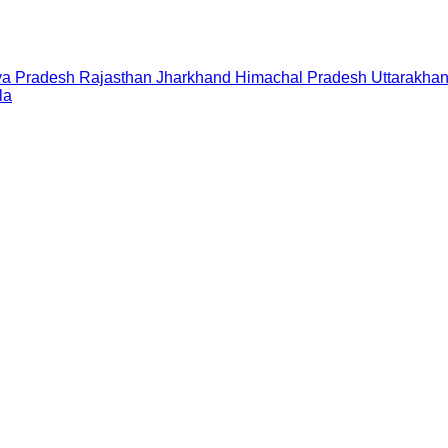
a Pradesh
Rajasthan
Jharkhand
Himachal Pradesh
Uttarakha
la