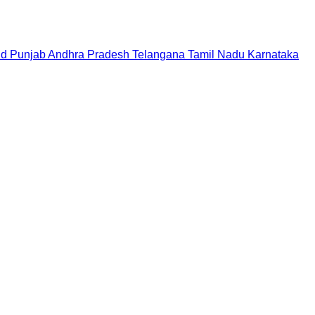
nd
Punjab
Andhra Pradesh
Telangana
Tamil Nadu
Karnataka