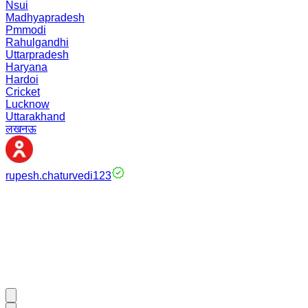
Nsui
Madhyapradesh
Pmmodi
Rahulgandhi
Uttarpradesh
Haryana
Hardoi
Cricket
Lucknow
Uttarakhand
लखनऊ
rupesh.chaturvedi123