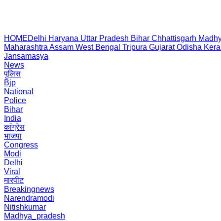
HOME
Delhi
Haryana
Uttar Pradesh
Bihar
Chhattisgarh
Madhy
Maharashtra
Assam
West Bengal
Tripura
Gujarat
Odisha
Kera
Jansamasya
News
पुलिस
Bjp
National
Police
Bihar
India
कांग्रेस
भाजपा
Congress
Modi
Delhi
Viral
मारपीट
Breakingnews
Narendramodi
Nitishkumar
Madhya_pradesh