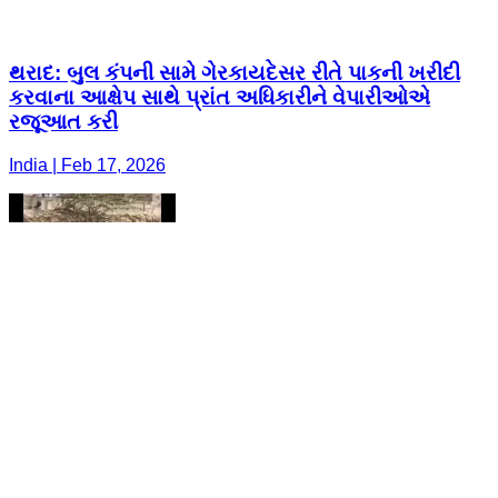
થરાદ: બુલ કંપની સામે ગેરકાયદેસર રીતે પાકની ખરીદી
કરવાના આક્ષેપ સાથે પ્રાંત અધિકારીને વેપારીઓએ
રજૂઆત કરી
India | Feb 17, 2026