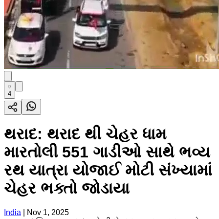
4
થરાદ: થરાદ થી ચેહર ધામ
મારતોલી 551 ગાડીઓ સાથે ભવ્ય
રથ યાત્રા યોજાઈ મોટી સંખ્યામાં
ચેહર ભક્તો જોડાયા
India
|
Nov 1, 2025