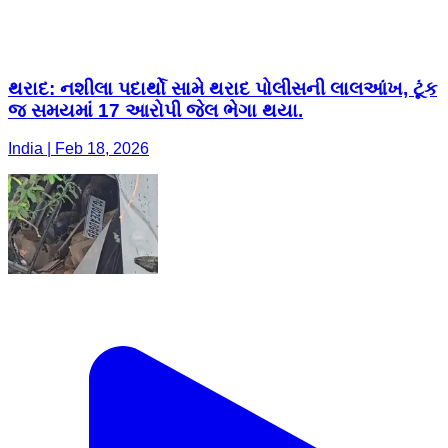
થરાદ: નશીલા પદાર્થો સામે થરાદ પોલીસની લાલઆંખ, ટૂંક
જ સમયમાં 17 આરોપી જેલ ભેગા થયા.
India | Feb 18, 2026