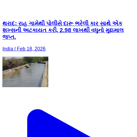
થરાદ: રાહ ગામેથી પોલીસે દારૂ ભરેલી કાર સાથે એક
શખ્સની અટકાયત કરી, 2.98 લાખથી વધુનો મુદ્દામાલ
જપ્ત.
India | Feb 18, 2026