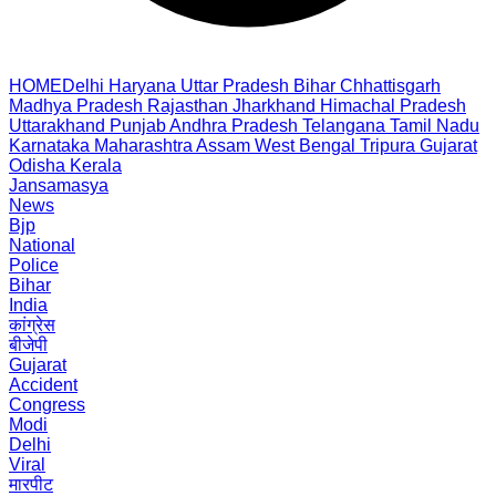
HOME
Delhi
Haryana
Uttar Pradesh
Bihar
Chhattisgarh
Madhya Pradesh
Rajasthan
Jharkhand
Himachal Pradesh
Uttarakhand
Punjab
Andhra Pradesh
Telangana
Tamil Nadu
Karnataka
Maharashtra
Assam
West Bengal
Tripura
Gujarat
Odisha
Kerala
Jansamasya
News
Bjp
National
Police
Bihar
India
कांग्रेस
बीजेपी
Gujarat
Accident
Congress
Modi
Delhi
Viral
मारपीट