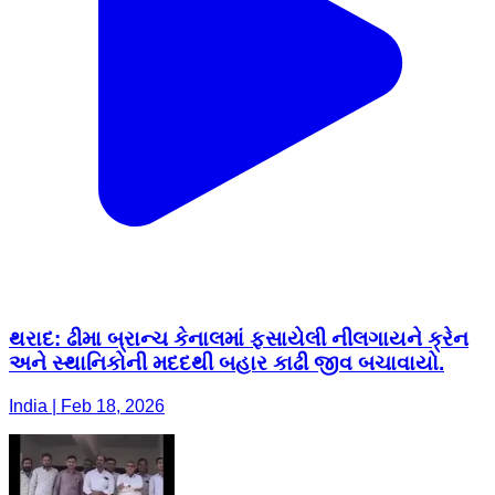
થરાદ: ઢીમા બ્રાન્ચ કેનાલમાં ફસાયેલી નીલગાયને ક્રેન
અને સ્થાનિકોની મદદથી બહાર કાઢી જીવ બચાવાયો.
India | Feb 18, 2026