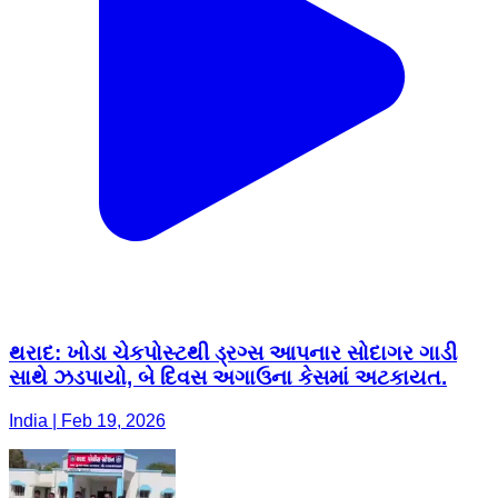
થરાદ: ખોડા ચેકપોસ્ટથી ડ્રગ્સ આપનાર સોદાગર ગાડી
સાથે ઝડપાયો, બે દિવસ અગાઉના કેસમાં અટકાયત.
India | Feb 19, 2026