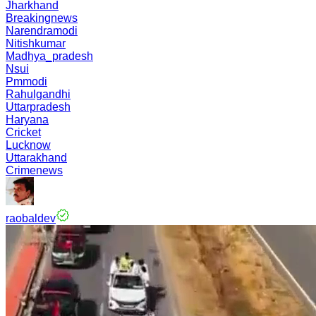
Jharkhand
Breakingnews
Narendramodi
Nitishkumar
Madhya_pradesh
Nsui
Pmmodi
Rahulgandhi
Uttarpradesh
Haryana
Cricket
Lucknow
Uttarakhand
Crimenews
raobaldev