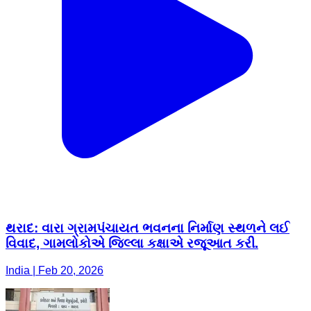
થરાદ: વારા ગ્રામપંચાયત ભવનના નિર્માણ સ્થળને લઈ
વિવાદ, ગામલોકોએ જિલ્લા કક્ષાએ રજૂઆત કરી.
India | Feb 20, 2026