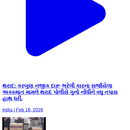
થરાદ: કરબુણ નજીક દારૂ ભરેલી કારના સર્જાયેલા
અકસ્માત મામલે થરાદ પોલીસે ગુનો નોંધીને વધુ તપાસ
હાથ ધરી.
India | Feb 18, 2026