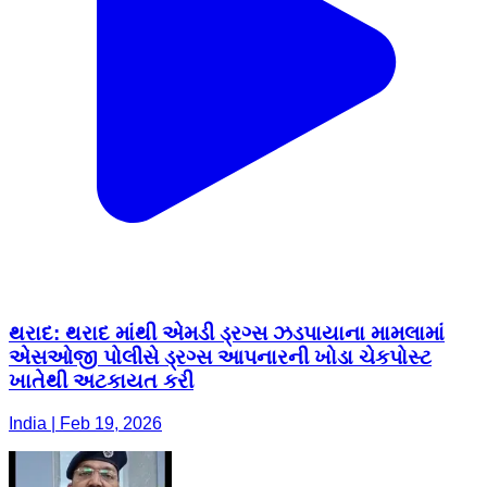
થરાદ: થરાદ માંથી એમડી ડ્રગ્સ ઝડપાયાના મામલામાં
એસઓજી પોલીસે ડ્રગ્સ આપનારની ખોડા ચેકપોસ્ટ
ખાતેથી અટકાયત કરી
India | Feb 19, 2026