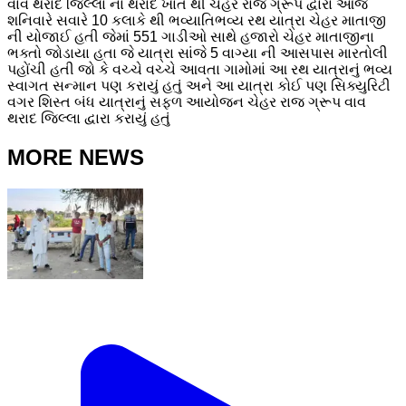
વાવ થરાદ જિલ્લા ના થરાદ ખાતે થી ચેહર રાજ ગ્રૂપ દ્વારા આજે
શનિવારે સવારે 10 કલાકે થી ભવ્યાતિભવ્ય રથ યાત્રા ચેહર માતાજી
ની યોજાઈ હતી જેમાં 551 ગાડીઓ સાથે હજારો ચેહર માતાજીના
ભક્તો જોડાયા હતા જે યાત્રા સાંજે 5 વાગ્યા ની આસપાસ મારતોલી
પહોંચી હતી જો કે વચ્ચે વચ્ચે આવતા ગામોમાં આ રથ યાત્રાનું ભવ્ય
સ્વાગત સન્માન પણ કરાયું હતું અને આ યાત્રા કોઈ પણ સિક્યુરિટી
વગર શિસ્ત બંધ યાત્રાનું સફળ આયોજન ચેહર રાજ ગ્રૂપ વાવ
થરાદ જિલ્લા દ્વારા કરાયું હતું
MORE NEWS