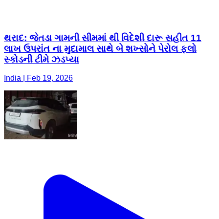
થરાદ: જેતડા ગામની સીમમાં થી વિદેશી દારૂ સહીત 11
લાખ ઉપરાંત ના મુદામાલ સાથે બે શખ્સોને પેરોલ ફલો
સ્કોડની ટીમે ઝડપ્યા
India | Feb 19, 2026