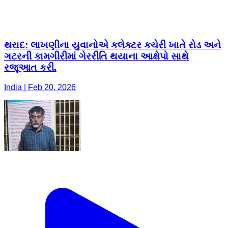
થરાદ: લાખણીના યુવાનોએ કલેક્ટર કચેરી ખાતે રોડ અને
ગટરની કામગીરીમાં ગેરરીતિ થયાના આક્ષેપો સાથે
રજૂઆત કરી.
India | Feb 20, 2026