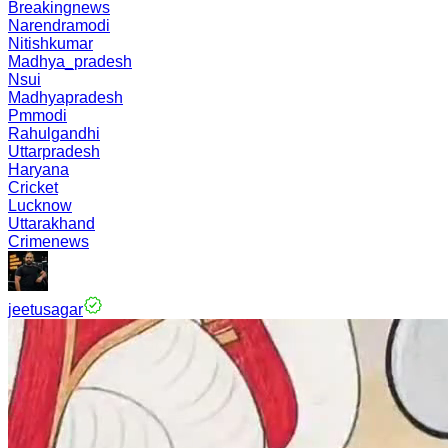
Breakingnews
Narendramodi
Nitishkumar
Madhya_pradesh
Nsui
Madhyapradesh
Pmmodi
Rahulgandhi
Uttarpradesh
Haryana
Cricket
Lucknow
Uttarakhand
Crimenews
jeetusagar