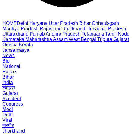
HOME
Delhi
Haryana
Uttar Pradesh
Bihar
Chhattisgarh
Madhya Pradesh
Rajasthan
Jharkhand
Himachal Pradesh
Uttarakhand
Punjab
Andhra Pradesh
Telangana
Tamil Nadu
Karnataka
Maharashtra
Assam
West Bengal
Tripura
Gujarat
Odisha
Kerala
Jansamasya
News
Bjp
National
Police
Bihar
India
कांग्रेस
Gujarat
Accident
Congress
Modi
Delhi
Viral
मारपीट
Jharkhand