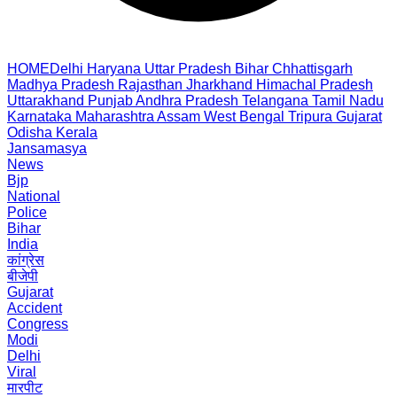
HOME
Delhi
Haryana
Uttar Pradesh
Bihar
Chhattisgarh
Madhya Pradesh
Rajasthan
Jharkhand
Himachal Pradesh
Uttarakhand
Punjab
Andhra Pradesh
Telangana
Tamil Nadu
Karnataka
Maharashtra
Assam
West Bengal
Tripura
Gujarat
Odisha
Kerala
Jansamasya
News
Bjp
National
Police
Bihar
India
कांग्रेस
बीजेपी
Gujarat
Accident
Congress
Modi
Delhi
Viral
मारपीट