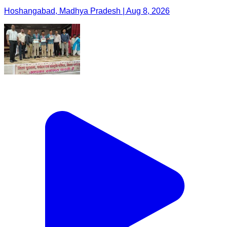
Hoshangabad, Madhya Pradesh | Aug 8, 2026