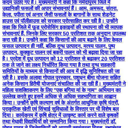
कदम उठाए गए हैं। मुख्यमंत्री ने कहा कि नर्मदापुरम जिले में
उद्यानिकी फसलों की अपार संभावनाएं हैं। आम, अमरूद, संतरा,
केला, पपीता एवं अनार जैसी फसलों के बागानों के साथ शेडनेट
हाउस एवं पॉलीहाउस को सरकार प्रोत्साहित कर रही है। उन्होंने
कहा कि जिले में फूड प्रोसेसिंग इकाइयों की स्थापना की भी व्यापक
संभावनाएं हैं, जिनके लिए सरकार 50 प्रतिशत तक अनुदान उपलब्ध
करा रही है। उन्होंने कहा कि किसानों की आय बढ़ाने के लिए केवल
फसल उत्पादन ही नहीं, बल्कि दुग्ध उत्पादन, मत्स्य पालन, पुष्प
उत्पादन, कुक्कुट पालन एवं बकरी पालन को भी बढ़ावा दिया जा रहा
है। प्रदेश में दूध उत्पादन को 12 प्रतिशत से बढ़ाकर 20 प्रतिशत
तक ले जाने का लक्ष्य निर्धारित किया गया है तथा दुग्ध सहकारी
समितियों के माध्यम से किसानों की आय में वृद्धि सुनिश्चित की जा
रही है। इसके अलावा गोपाल पुरस्कार, पशुधन बीमा योजना सहित
अनेक किसान हितैषी योजनाएं संचालित की जा रही हैं। मुख्यमंत्री ने
महिला सशक्तिकरण के लिए "एक बगिया मां के नाम" अभियान का
उल्लेख करते हुए इसमें अधिक से अधिक सहभागिता का आह्वान
किया। उन्होंने कृषि कल्याण वर्ष के अंतर्गत आधुनिक कृषि यंत्रों,
प्राकृतिक खेती एवं सिंचाई सुविधाओं के विस्तार पर भी विशेष बल
दिया। कार्यक्रम में कृषि क्षेत्र में उत्कृष्ट कार्य करने वाले कृषकों
तथा मेधावी विद्यार्थियों को सम्मानित किया गया। मुख्यमंत्री डॉ.
मोहन यादव ने जिलेवासियों को आगामी स्वतंत्रता दिवस, रक्षाबंधन