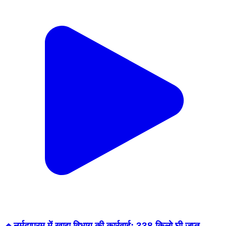
🔹नर्मदापुरम में खाद्य विभाग की कार्रवाई: 338 किलो घी जप्त