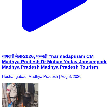
नागद्वारी मेला-2026, पचमढ़ी #narmadapuram CM
Madhya Pradesh Dr Mohan Yadav Jansampark
Madhya Pradesh Madhya Pradesh Tourism
Hoshangabad, Madhya Pradesh | Aug 8, 2026