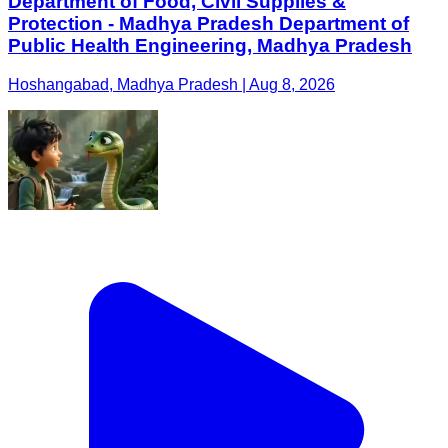
Department of Food, Civil Supplies &
Protection - Madhya Pradesh Department of
Public Health Engineering, Madhya Pradesh
Hoshangabad, Madhya Pradesh | Aug 8, 2026