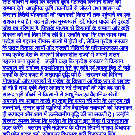
सिंह चौधरी ने कहा कि बलराम कृषि महोत्सव किसान शक्ति को
सम्मान देने, आधुनिक कृषि तकनीकों से जोड़ने तथा शासन की
किसान हितैषी योजनाओं की जानकारी किसानों तक पहुंचाने का एक
सशक्त मंच है। यह महोत्सव मुख्यमंत्री डॉ. मोहन यादव की दूरदर्शी
सोच का परिणाम है, जिसके माध्यम से किसानों के सम्मान और कृषि
विकास को नई दिशा मिल रही है। उन्होंने कहा कि एक समय मध्य
प्रदेश की पहचान बीमारू राज्यों में होती थी, लेकिन प्रदेश सरकार
के सतत विकास कार्यों और दूरदर्शी नीतियों के परिणामस्वरूप आज
मध्य प्रदेश देश के अग्रणी विकासशील राज्यों में अपनी अलग
पहचान बना चुका है। उन्होंने कहा कि प्रदेश सरकार ने किसान
कल्याण को सर्वोच्च प्राथमिकता देते हुए कृषि एवं कृषक हित से जुड़े
कार्यों के लिए बजट में अभूतपूर्व वृद्धि की है। सरकार की विभिन्न
योजनाओं और प्रयासों से प्रदेश के किसान आर्थिक रूप से सशक्त
हो रहे हैं तथा कृषि क्षेत्र लगातार नई ऊंचाइयों की ओर बढ़ रहा है।
सांसद श्री चौधरी ने किसानों से आधुनिक एवं वैज्ञानिक खेती
अपनाने का आह्वान करते हुए कहा कि समय की मांग के अनुरूप नई
तकनीकों, उन्नत कृषि पद्धतियों और वैज्ञानिक नवाचारों को अपनाकर
ही उत्पादन और आय में उल्लेखनीय वृद्धि की जा सकती है। उन्होंने
विश्वास व्यक्त किया कि प्रदेश के किसान इस दिशा में सकारात्मक
पहल करेंगे। बलराम कृषि महोत्सव के दौरान सिवनी मालवा विधायक
श्री प्रेम शंकर वर्मा, सोहागपुर विधायक श्री विजयपाल सिंह,