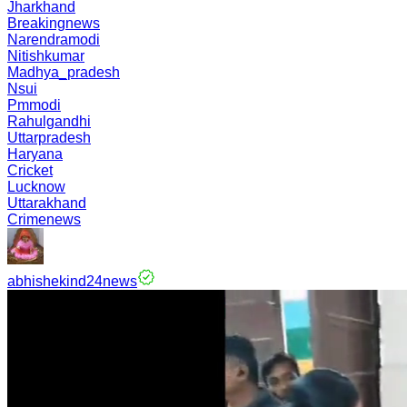
Jharkhand
Breakingnews
Narendramodi
Nitishkumar
Madhya_pradesh
Nsui
Pmmodi
Rahulgandhi
Uttarpradesh
Haryana
Cricket
Lucknow
Uttarakhand
Crimenews
abhishekind24news