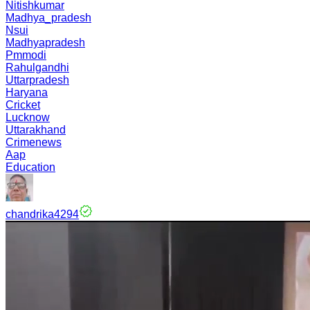
Nitishkumar
Madhya_pradesh
Nsui
Madhyapradesh
Pmmodi
Rahulgandhi
Uttarpradesh
Haryana
Cricket
Lucknow
Uttarakhand
Crimenews
Aap
Education
chandrika4294