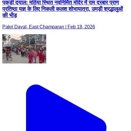
पकड़ी दयाल: मठिया स्थित नवनिर्मित मंदिर में राम दरबार प्राण
प्रतिष्ठा यज्ञ के लिए निकली कलश शोभायात्रा, उमड़ी श्रद्धालुओं
की भीड़
Pakri Dayal, East Champaran | Feb 18, 2026