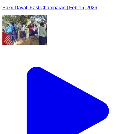
Pakri Dayal, East Champaran | Feb 15, 2026