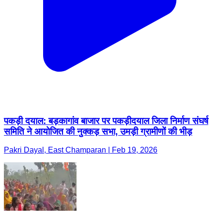
पकड़ी दयाल: बड़कागांव बाजार पर पकड़ीदयाल जिला निर्माण संघर्ष
समिति ने आयोजित की नुक्कड़ सभा, उमड़ी ग्रामीणों की भीड़
Pakri Dayal, East Champaran | Feb 19, 2026