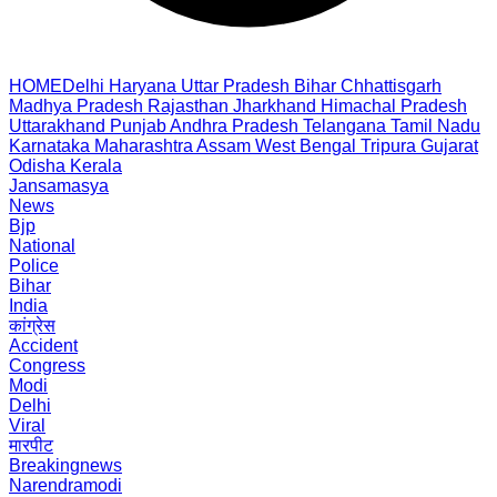
HOME
Delhi
Haryana
Uttar Pradesh
Bihar
Chhattisgarh
Madhya Pradesh
Rajasthan
Jharkhand
Himachal Pradesh
Uttarakhand
Punjab
Andhra Pradesh
Telangana
Tamil Nadu
Karnataka
Maharashtra
Assam
West Bengal
Tripura
Gujarat
Odisha
Kerala
Jansamasya
News
Bjp
National
Police
Bihar
India
कांग्रेस
Accident
Congress
Modi
Delhi
Viral
मारपीट
Breakingnews
Narendramodi