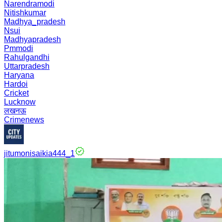
Narendramodi
Nitishkumar
Madhya_pradesh
Nsui
Madhyapradesh
Pmmodi
Rahulgandhi
Uttarpradesh
Haryana
Hardoi
Cricket
Lucknow
लखनऊ
Crimenews
jitumonisaikia444_1