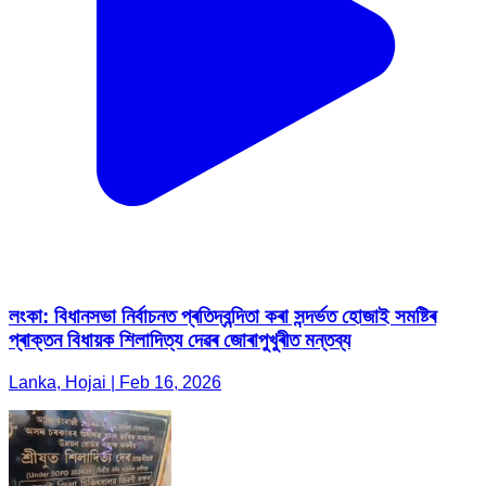
লংকা: বিধানসভা নিৰ্বাচনত প্ৰতিদ্বন্দিতা কৰা সন্দৰ্ভত হোজাই সমষ্টিৰ
প্ৰাক্তন বিধায়ক শিলাদিত্য দেৱৰ জোৰাপুখুৰীত মন্তব্য
Lanka, Hojai | Feb 16, 2026