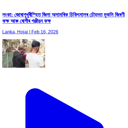
লংকা: জোৰাপুখুৰীস্হিত জিলা অসামৰিক চিকিৎসালৰ চৌহদত মুকলি জিৰণী
কক্ষ আৰু ৰোগীৰ পঞ্জীয়ন কক্ষ
Lanka, Hojai | Feb 16, 2026