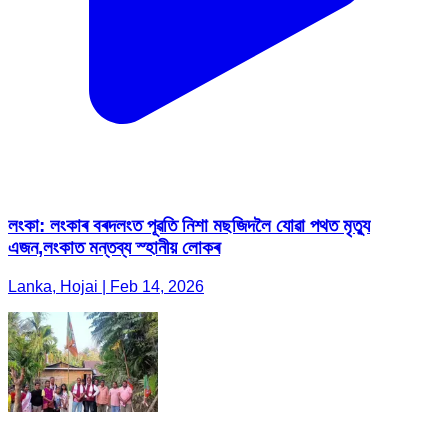
লংকা: লংকাৰ বৰদলংত পূৱতি নিশা মছজিদলৈ যোৱা পথত মৃত্যু
এজন,লংকাত মন্তব্য স্হানীয় লোকৰ
Lanka, Hojai | Feb 14, 2026