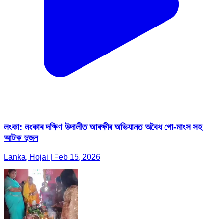
লংকা: লংকাৰ দক্ষিণ উদালীত আৰক্ষীৰ অভিযানত অবৈধ গো-মাংস সহ
আটক দুজন
Lanka, Hojai | Feb 15, 2026