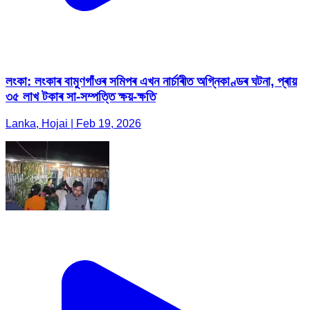
লংকা: লংকাৰ বামুণগাঁওৰ সমিপৰ এখন নাৰ্চাৰীত অগ্নিকাণ্ডৰ ঘটনা, প্ৰায়
৩৫ লাখ টকাৰ সা-সম্পত্তি ক্ষয়-ক্ষতি
Lanka, Hojai | Feb 19, 2026