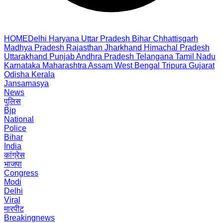
HOME
Delhi
Haryana
Uttar Pradesh
Bihar
Chhattisgarh
Madhya Pradesh
Rajasthan
Jharkhand
Himachal Pradesh
Uttarakhand
Punjab
Andhra Pradesh
Telangana
Tamil Nadu
Karnataka
Maharashtra
Assam
West Bengal
Tripura
Gujarat
Odisha
Kerala
Jansamasya
News
पुलिस
Bjp
National
Police
Bihar
India
कांग्रेस
भाजपा
Congress
Modi
Delhi
Viral
मारपीट
Breakingnews