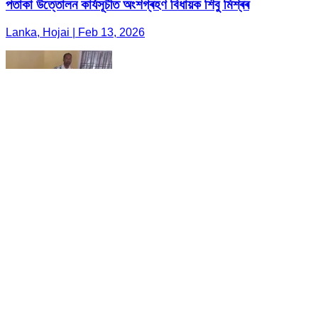
পতাকা উত্তোলন কাৰ্যসূচীত অংশগ্ৰহণ বিধায়ক শিবু মিশ্ৰৰ
Lanka, Hojai | Feb 13, 2026