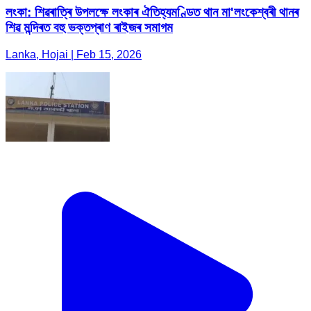
লংকা: শিৱৰাত্ৰি উপলক্ষে লংকাৰ ঐতিহ্যমণ্ডিত থান মা'লংকেশ্বৰী থানৰ
শিৱ মন্দিৰত বহু ভক্তপ্ৰাণ ৰাইজৰ সমাগম
Lanka, Hojai | Feb 15, 2026