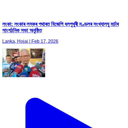
লংকা: লংকাৰ লস্কৰ পথাৰত বিজেপি ধলপুখুৰী মণ্ডলৰ সংখ্যালঘু মৰ্চাৰ
সাংগঠনিক সভা অনুষ্ঠিত
Lanka, Hojai | Feb 17, 2026