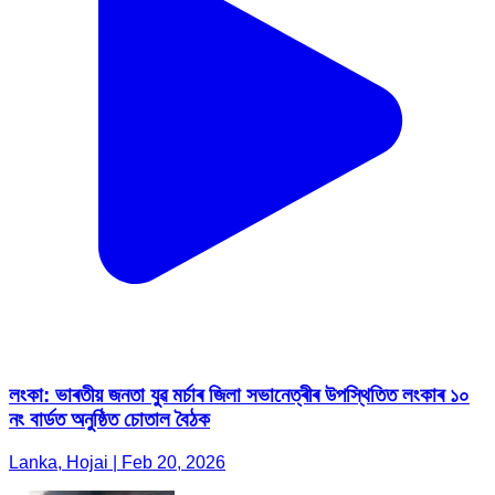
লংকা: ভাৰতীয় জনতা যুৱ মৰ্চাৰ জিলা সভানেত্ৰীৰ উপস্থিতিত লংকাৰ ১০
নং বাৰ্ডত অনুষ্ঠিত চোতাল বৈঠক
Lanka, Hojai | Feb 20, 2026