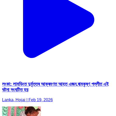
লংকা: লামডিংত দুৰ্বৃত্তৰ আক্ৰমণত আহত এজন,ৰামকৃষ্ণ পল্লীত এই
ঘটনা সংঘটিত হয়
Lanka, Hojai | Feb 19, 2026