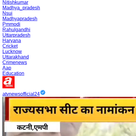
Nitishkumar
Madhya_pradesh
Nsui
Madhyapradesh
Pmmodi
Rahulgandhi
Uttarpradesh
Haryana
Cricket
Lucknow
Uttarakhand
Crimenews
Aap
Education
atvnewsofficial24