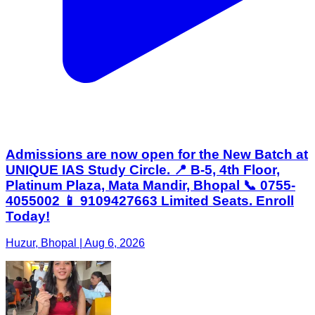
Admissions are now open for the New Batch at
UNIQUE IAS Study Circle. 📍 B-5, 4th Floor,
Platinum Plaza, Mata Mandir, Bhopal 📞 0755-
4055002 📱 9109427663 Limited Seats. Enroll
Today!
Huzur, Bhopal | Aug 6, 2026