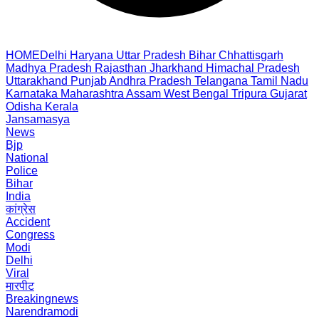
HOME
Delhi
Haryana
Uttar Pradesh
Bihar
Chhattisgarh
Madhya Pradesh
Rajasthan
Jharkhand
Himachal Pradesh
Uttarakhand
Punjab
Andhra Pradesh
Telangana
Tamil Nadu
Karnataka
Maharashtra
Assam
West Bengal
Tripura
Gujarat
Odisha
Kerala
Jansamasya
News
Bjp
National
Police
Bihar
India
कांग्रेस
Accident
Congress
Modi
Delhi
Viral
मारपीट
Breakingnews
Narendramodi