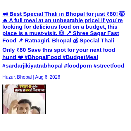
🍛 Best Special Thali in Bhopal for just ₹80! 🤯
🔥 A full meal at an unbeatable price! If you’re
looking for delicious food on a budget, this
place is a must-visit. 😍 📍 Shree Sagar Fast
Food 📌 Ratnagiri, Bhopal 💰 Special Thali –
Only ₹80 Save this spot for your next food
hunt! ❤️ #BhopalFood #BudgetMeal
#sardarjikiyatrabhopal #foodporn #streetfood
Huzur, Bhopal | Aug 6, 2026