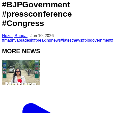
#BJPGovernment
#pressconference
#Congress
Huzur, Bhopal
|
Jun 10, 2026
#
madhyapradesh
#
breakingnews
#
latestnews
#
bjpgovernment
MORE NEWS