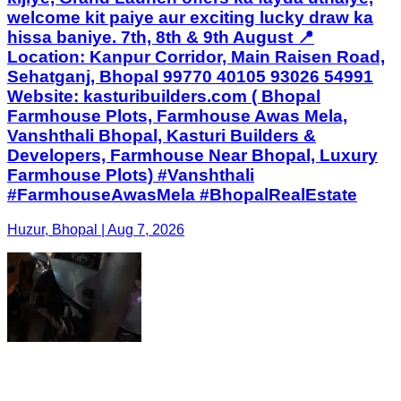
welcome kit paiye aur exciting lucky draw ka
hissa baniye. 7th, 8th & 9th August 📍
Location: Kanpur Corridor, Main Raisen Road,
Sehatganj, Bhopal 99770 40105 93026 54991
Website: kasturibuilders.com ( Bhopal
Farmhouse Plots, Farmhouse Awas Mela,
Vanshthali Bhopal, Kasturi Builders &
Developers, Farmhouse Near Bhopal, Luxury
Farmhouse Plots) #Vanshthali
#FarmhouseAwasMela #BhopalRealEstate
Huzur, Bhopal | Aug 7, 2026